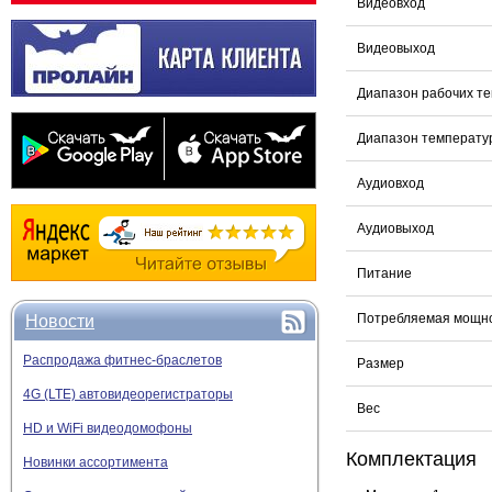
Видеовход
Видеовыход
Диапазон рабочих т
Диапазон температу
Аудиовход
Аудиовыход
Питание
Потребляемая мощн
Новости
Распродажа фитнес-браслетов
Размер
4G (LTE) автовидеорегистраторы
Вес
HD и WiFi видеодомофоны
Комплектация
Новинки ассортимента