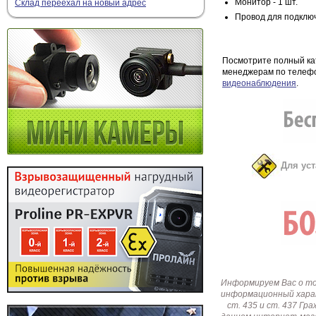
Монитор - 1 шт.
Склад переехал на новый адрес
Провод для подключ
Посмотрите полный ка
менеджерам по телефо
видеонаблюдения
.
Для ус
Информируем Вас о т
информационный харак
ст. 435 и ст. 437 Г