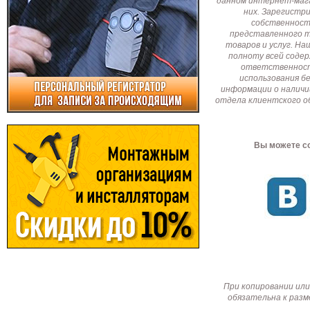
данном интернет-мага
них. Зарегистр
собственност
представленного т
товаров и услуг. Н
полноту всей соде
ответственност
использования б
информации о наличи
отдела клиентского о
Вы можете со
При копировании или
обязательна к разм