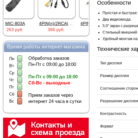
Особенности
Простая и быстрая 
Два видеовхода.
4PIN(п)/2RCA(м)+DJK-11(п)
4PIN(п)/2RCA(п)+DJK-11(п)
DJK-11Y(1м-2п) U3-1L
5.0" экран с разре
386 руб.
386 руб.
97 руб.
Стильный внешний 
Удобный монтаж на 
Время работы интернет-магазина
Технические ха
Обработка заказов
Пн
Тип дисплея
Пн-Пт с 09:00 до 18:00
Вт
Ср
Размер дисплея
Пн-Пт с 09:00 до 18:00
Чт
Сб-Вс - выходные
Пт
Соотношение сторо
Сб
Прием заказов через
интернет 24 часа в сутки
Вс
Разрешение диспле
Контрастность
Формат