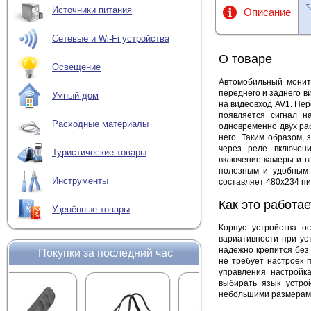
Источники питания
Описание
Сетевые и Wi-Fi устройства
О товаре
Освещение
Автомобильный монит
переднего и заднего в
Умный дом
на видеовход AV1. Пер
появляется сигнал н
Расходные материалы
одновременно двух ра
него. Таким образом, 
через реле включени
Туристические товары
включение камеры и в
полезным и удобным 
Инструменты
составляет 480x234 пи
Как это работае
Уценённые товары
Корпус устройства о
вариативности при ус
надежно крепится без
Покупки за последний час
не требует настроек 
управления настройк
выбирать язык устро
небольшими размерами,