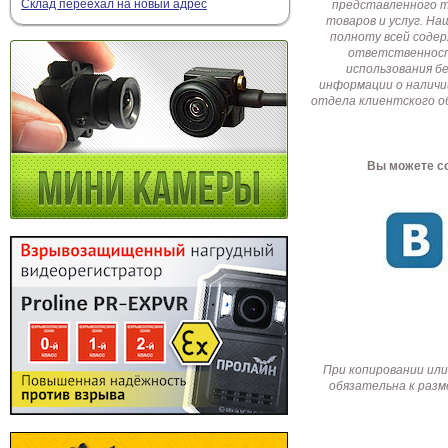
Склад переехал на новый адрес
представленного т
товаров и услуг. Н
полноту всей соде
ответственност
использования б
информации о наличи
отдела клиентского о
Вы можете со
При копировании или
обязательна к разм