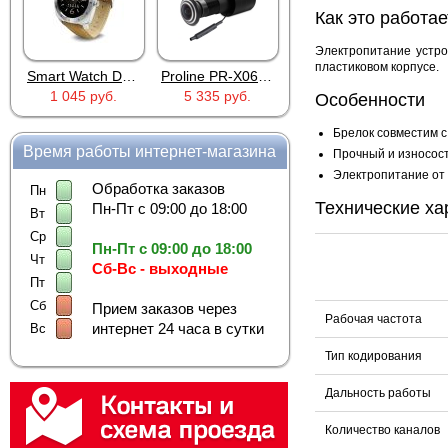
Как это работае
Электропитание устро
пластиковом корпусе.
Smart Watch DM88 Silver
Proline PR-X06WR
RTU5024
1 045 руб.
5 335 руб.
2 690 руб.
Особенности
Брелок совместим с
Время работы интернет-магазина
Прочный и износост
Электропитание от 
Обработка заказов
Пн
Технические ха
Пн-Пт с 09:00 до 18:00
Вт
Ср
Пн-Пт с 09:00 до 18:00
Чт
Сб-Вс - выходные
Пт
Сб
Прием заказов через
Рабочая частота
интернет 24 часа в сутки
Вс
Тип кодирования
Дальность работы
Количество каналов