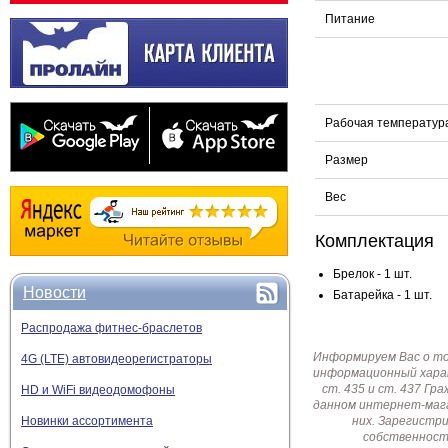
Питание
Рабочая температур
Размер
Вес
Комплектация
Брелок - 1 шт.
Новости
Батарейка - 1 шт.
Распродажа фитнес-браслетов
Информируем Вас о т
4G (LTE) автовидеорегистраторы
информационный харак
ст. 435 и ст. 437 Г
HD и WiFi видеодомофоны
данном интернет-мага
них. Зарегистр
Новинки ассортимента
собственност