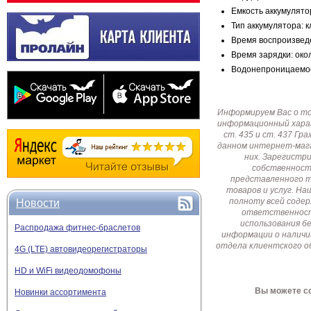
Емкость аккумулято
Тип аккумулятора: к
Время воспроизведе
Время зарядки: око
Водонепроницаемос
Информируем Вас о т
информационный харак
ст. 435 и ст. 437 Г
данном интернет-мага
них. Зарегистр
собственност
представленного т
товаров и услуг. Н
полноту всей соде
Новости
ответственност
использования б
Распродажа фитнес-браслетов
информации о наличи
отдела клиентского о
4G (LTE) автовидеорегистраторы
HD и WiFi видеодомофоны
Вы можете со
Новинки ассортимента