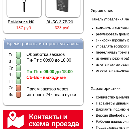
Управление
Панель управления, че
EM-Marine N006BB
BL-5C 3.7В/2000мАч
Proline PR-HPT615TY
137 руб.
323 руб.
6 137 руб.
включить и выключи
регулировать громк
синхронизировать к
Время работы интернет-магазина
управлять воспрои
переключать треки 
Обработка заказов
Пн
изменять режим ра
Пн-Пт с 09:00 до 18:00
Вт
искать нужную рад
Ср
отвечать на входящ
Пн-Пт с 09:00 до 18:00
Чт
Сб-Вс - выходные
Пт
Сб
Характеристики
Прием заказов через
интернет 24 часа в сутки
Вс
Количество динамик
Параметры динамика
Варианты подключе
Версия Bluetooth: 5.
Рабочий диапазон: 
Поддерживаемые но