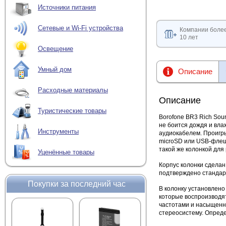
Источники питания
Сетевые и Wi-Fi устройства
Компании боле
10 лет
Освещение
Умный дом
Описание
Расходные материалы
Описание
Туристические товары
Borofone BR3 Rich Sou
не боится дождя и вла
Инструменты
аудиокабелем. Проигры
microSD или USB-флешк
такой же колонкой для
Уценённые товары
Корпус колонки сдела
подтверждено стандарт
Покупки за последний час
В колонку установлено
которые воспроизводя
частотами и насыщенн
стереосистему. Опреде