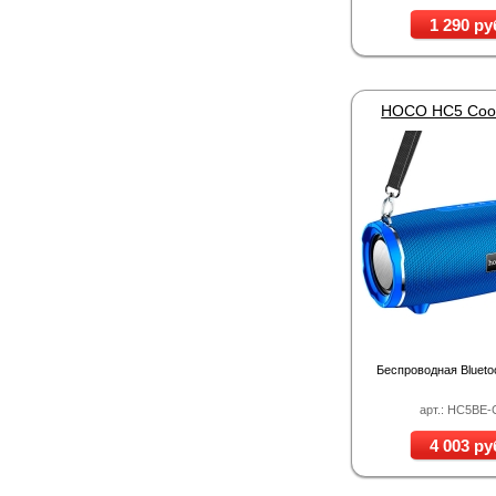
1 290 ру
Беспроводная Blueto
арт.: HC5BE
4 003 ру