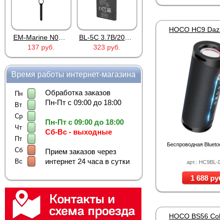
EM-Marine N006BB
BL-5C 3.7В/2000мАч
Proline PR-HPT615TY
137 руб.
323 руб.
6 137 руб.
Время работы интернет-магазина
Обработка заказов
Пн
Пн-Пт с 09:00 до 18:00
Вт
Ср
Пн-Пт с 09:00 до 18:00
Чт
Сб-Вс - выходные
Пт
Беспроводная Blueto
Сб
Прием заказов через
интернет 24 часа в сутки
Вс
арт.: HC9BL
1 688 ру