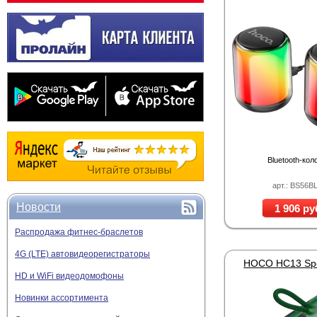
Bluetooth-кол
арт.: BS56B
Новости
1 906 ру
Распродажа фитнес-браслетов
4G (LTE) автовидеорегистраторы
HD и WiFi видеодомофоны
Новинки ассортимента