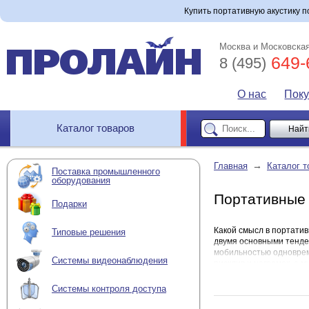
Купить портативную акустику п
Москва и Московская
649-
8 (495)
О нас
Пок
Каталог товаров
→
Главная
Каталог т
Поставка промышленного
оборудования
Портативные 
Подарки
Какой смысл в портатив
Типовые решения
двумя основными тенде
мобильностью одноврем
Системы видеонаблюдения
писклив и негромок, а м
работы хоть в офисе, х
общения!
Системы контроля доступа
7 достоинств по