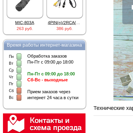
MIC-803A
4PIN(п)/2RCA(м)+DJK-11(п)
4PIN(п)/2RCA(п)+DJK-11(п)
263 руб.
386 руб.
386 руб.
Время работы интернет-магазина
Обработка заказов
Пн
Пн-Пт с 09:00 до 18:00
Вт
Ср
Пн-Пт с 09:00 до 18:00
Чт
Сб-Вс - выходные
Пт
Сб
Прием заказов через
интернет 24 часа в сутки
Вс
Технические ха