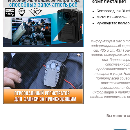
Комплектация
Беспроводная Blueto
MicroUSB-кабель– 1
Руководство пользо
Информируем Вас о т
информационный харак
ст. 435 и ст. 437 Г
данном интернет-мага
них. Зарегистр
собственност
представленного т
товаров и услуг. Н
полноту всей соде
ответственност
использования б
информации о наличи
отдела клиентского о
Вы можете со