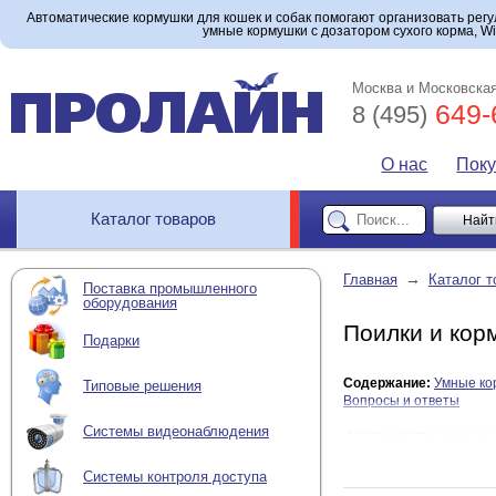
Автоматические кормушки для кошек и собак помогают организовать рег
умные кормушки с дозатором сухого корма, W
Москва и Московская
649-
8 (495)
О нас
Пок
Каталог товаров
→
Главная
Каталог т
Поставка промышленного
оборудования
Поилки и кор
Подарки
Содержание:
Умные ко
Типовые решения
Вопросы и ответы
Системы видеонаблюдения
Автоматические 
Автоматическая кормушк
Системы контроля доступа
хозяин находится на ра