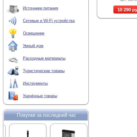
Кормушки для к
Источники питания
10 290 ру
Автоматическая кормуш
помогает поддерживать
Сетевые и Wi-Fi устройства
корма. Порционный реж
ветеринар рекомендова
Освещение
Количество кормлений 
составлении графика не
Умный дом
производителя использ
Автоматические
Расходные материалы
Автоматическая кормушк
Туристические товары
собак небольших пород 
контейнером на 4 или 6
Инструменты
При выборе также следу
питания и надёжность 
Уценённые товары
состояния питомца и на
Возможности ум
Покупки за последний час
Современная автоматич
дистанционного контро
кормление по расп