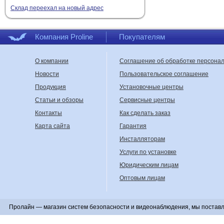
Склад переехал на новый адрес
Угол обзора.
Чем он 
Ночное наблюдение
Двусторонняя связь
Компания Proline
Покупателям
Мобильное приложе
Резервное питание.
О компании
Соглашение об обработке персона
Очистка.
Съёмные ми
Устойчивость.
Корпу
Новости
Пользовательское соглашение
Какой объём ко
Продукция
Установочные центры
Статьи и обзоры
Сервисные центры
2 литра
— компактны
корма;
Контакты
Как сделать заказ
4 литра
— универсал
Карта сайта
Гарантия
6 литров
— вместите
Инсталляторам
резервуар.
Услуги по установке
Расчёт срока, на котор
Юридическим лицам
корма. Объём в литрах 
отличаются.
Оптовым лицам
Как выбрать ра
Для общего контроля з
Пролайн — магазин систем безопасности и видеонаблюдения, мы поставл
более детализированно
интернета, положение 