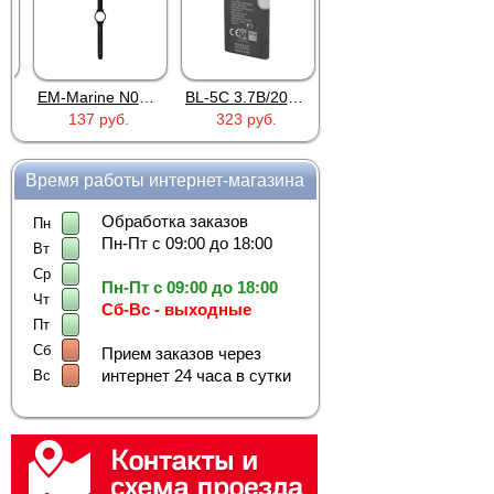
ручная подача кор
дистанционное упр
подключение по Wi-
встроенная видеок
инфракрасная подс
EM-Marine N006BB
BL-5C 3.7В/2000мАч
Proline PR-HPT615TY
137 руб.
323 руб.
6 137 руб.
микрофон и динами
запись фото и виде
голосовой призыв
—
Время работы интернет-магазина
резервное питание
—
съёмный контейнер
Обработка заказов
Пн
Пн-Пт с 09:00 до 18:00
Автоматическая 
Вт
Ср
Кормушка для кошек и с
Пн-Пт с 09:00 до 18:00
Чт
мобильное приложение.
Сб-Вс - выходные
снимки, записывать рол
Пт
Сб
Прием заказов через
Перед покупкой необхо
сети 2,4 ГГц, поэтому
интернет 24 часа в сутки
Вс
Кормушка для к
Кормушка для кошек ав
выдаёт корм без участ
рабочем графике хозяи