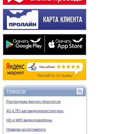
Перед длительным испо
в правильности размера
Кормушка с упр
Умная кормушка для ко
выдачу корма дистанци
кормушки к Wi-Fi, инте
Мобильное управление 
устройства. Наличие ре
отключении электричес
Как выбрать ав
При выборе умной корм
являются объём контей
дозирования и способ 
Новости
Вид животного.
Учит
Распродажа фитнес-браслетов
Объём контейнера.
требуют более редк
4G (LTE) автовидеорегистраторы
Размер сухого корм
HD и WiFi видеодомофоны
Количество кормле
Регулировка порции
Новинки ассортимента
Камера.
Разрешение 