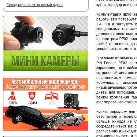
кухня, коридор или го
Склад переехал на новый адрес
Комплектация включае
работы вам потребует
2.4 ГГц и загрузить
специальных техниче
домашних животных, н
просмотром PF02 полн
любой точки мира, где
уверенность в том, чт
В отличие от обычных 
Pet Feeder PF02 пре
кормления, но и набл
встроенный динамик и
незаменимым помощни
Кормушка с таймеро
индивидуальных потре
диеты для питомцев,
режим кормления гар
формированию стабиль
Купить кормушку для
безопасной и техноло
больше никогда не б
сосредоточиться на с
расписанию и находит
функциональность и п