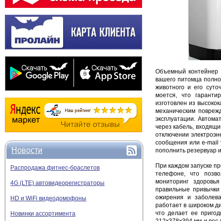
Объемный контейнер S
вашего питомца полно
животного и его суто
моется, что гаранти
изготовлен из высокок
механическим поврежд
эксплуатации. Автома
через кабель, входящи
отключении электроэн
сообщения или e-mail 
Новости
пополнить резервуар и
При каждом запуске п
Распродажа фитнес-браслетов
телефоне, что позв
мониторинг здоровь
4G (LTE) автовидеорегистраторы
правильные привычки
ожирения и заболева
HD и WiFi видеодомофоны
работает в широком ди
что делает ее пригод
Новинки ассортимента
212x378x394 мм и вес 