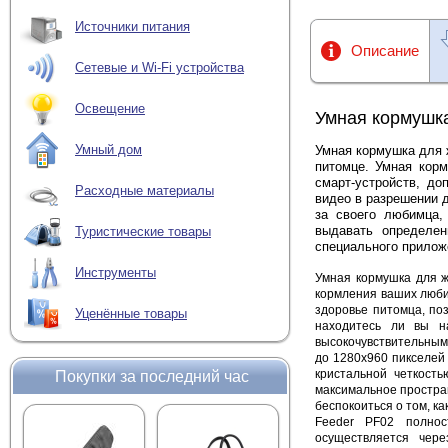
Источники питания
Описание
Сетевые и Wi-Fi устройства
Освещение
Умная кормушка
Умный дом
У
мная кормушка для
питомце.
Умная кор
смарт-устройств, д
Расходные материалы
видео в разрешении д
за своего любимца,
выдавать определе
Туристические товары
специального прило
Инструменты
Умная кормушка для 
кормления ваших люби
здоровье питомца, поз
Уценённые товары
находитесь ли вы н
высокочувствительным
до 1280x960 пикселей 
кристальной четкост
Покупки за последний час
максимальное простра
беспокоиться о том, к
Feeder PF02 полнос
осуществляется чер