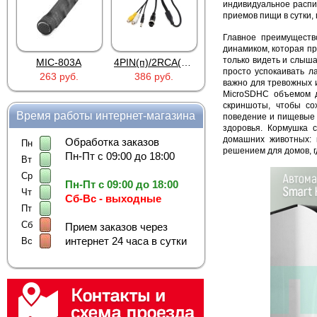
индивидуальное распи
приемов пищи в сутки,
Главное преимуществ
динамиком, которая п
только видеть и слыша
MIC-803A
4PIN(п)/2RCA(м)+DJK-11(п)
4PIN(п)/2RCA(п)+DJK-11(п)
просто успокаивать л
263 руб.
386 руб.
386 руб.
важно для тревожных 
MicroSDHC объемом д
скриншоты, чтобы со
Время работы интернет-магазина
поведение и пищевые 
здоровья. Кормушка 
домашних животных: 
Обработка заказов
Пн
решением для домов, г
Пн-Пт с 09:00 до 18:00
Вт
Ср
Пн-Пт с 09:00 до 18:00
Чт
Сб-Вс - выходные
Пт
Сб
Прием заказов через
интернет 24 часа в сутки
Вс