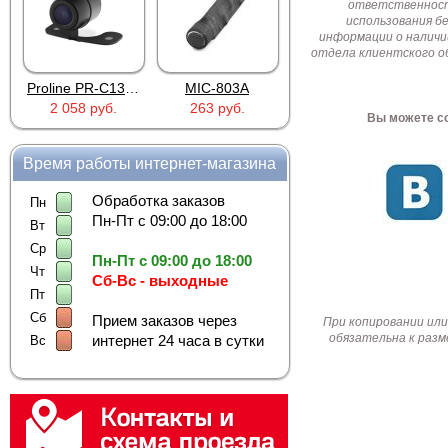
ответственност
использования б
информации о наличи
отдела клиентского о
Proline PR-C1335
MIC-803A
4PIN(п)/2RCA(м)+DJK-11(п)
2 058 руб.
263 руб.
386 руб.
Вы можете со
Время работы интернет-магазина
Обработка заказов
Пн
Пн-Пт с 09:00 до 18:00
Вт
Ср
Пн-Пт с 09:00 до 18:00
Чт
Сб-Вс - выходные
Пт
Сб
Прием заказов через
При копировании или
обязательна к разм
интернет 24 часа в сутки
Вс