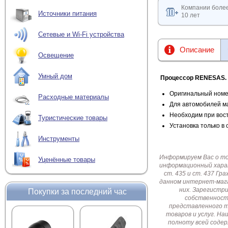
Компании боле
Источники питания
10 лет
Сетевые и Wi-Fi устройства
Описание
Освещение
Умный дом
Процессор RENESAS.
Оригинальный номе
Расходные материалы
Для автомобилей м
Необходим при вос
Туристические товары
Установка только в
Инструменты
Информируем Вас о т
Уценённые товары
информационный харак
ст. 435 и ст. 437 Г
данном интернет-мага
них. Зарегистр
Покупки за последний час
собственност
представленного т
товаров и услуг. Н
полноту всей соде