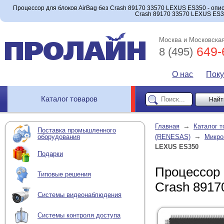
Процессор для блоков AirBag без Crash 89170 33570 LEXUS ES350 - опис
Crash 89170 33570 LEXUS ES35
Москва и Московская
649-
8 (495)
О нас
Пок
Каталог товаров
→
Главная
Каталог т
Поставка промышленного
→
оборудования
(RENESAS)
Микро
LEXUS ES350
Подарки
Процессор 
Типовые решения
Crash 8917
Системы видеонаблюдения
Системы контроля доступа