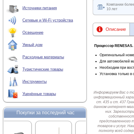
Компании боле
Источники питания
10 лет
Сетевые и Wi-Fi устройства
Описание
Освещение
Умный дом
Процессор RENESAS.
Оригинальный номе
Расходные материалы
Для автомобилей м
Необходим при вос
Туристические товары
Установка только в
Инструменты
Информируем Вас о т
Уценённые товары
информационный харак
ст. 435 и ст. 437 Г
данном интернет-мага
них. Зарегистр
Покупки за последний час
собственност
представленного т
товаров и услуг. Н
полноту всей соде