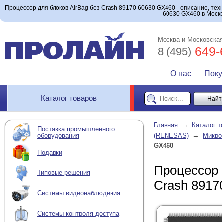
Процессор для блоков AirBag без Crash 89170 60630 GX460 - описание, тех
60630 GX460 в Москв
Москва и Московская
649-
8 (495)
О нас
Пок
Каталог товаров
→
Главная
Каталог т
Поставка промышленного
→
оборудования
(RENESAS)
Микро
GX460
Подарки
Процессор 
Типовые решения
Crash 8917
Системы видеонаблюдения
Системы контроля доступа