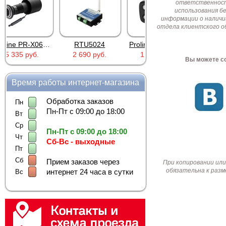
ответственност
использования б
информации о наличи
отдела клиентского о
-X06WR
RTU5024
Proline PR-SA040
M50
2 690 руб.
1 803 руб.
162 руб.
Вы можете со
Время работы интернет-магазина
Обработка заказов
Пн
Пн-Пт с 09:00 до 18:00
Вт
Ср
Пн-Пт с 09:00 до 18:00
Чт
Сб-Вс - выходные
Пт
Сб
Прием заказов через
При копировании или
обязательна к разм
интернет 24 часа в сутки
Вс