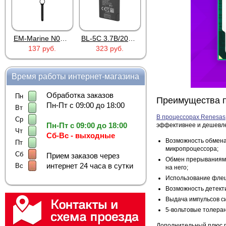
EM-Marine N006BB
BL-5C 3.7В/2000мАч
Proline PR-HPT615TY
137 руб.
323 руб.
6 137 руб.
Время работы интернет-магазина
Обработка заказов
Пн
Преимущества 
Пн-Пт с 09:00 до 18:00
Вт
В процессорах Renesas
Ср
Пн-Пт с 09:00 до 18:00
эффективнее и дешевле
Чт
Сб-Вс - выходные
Возможность обмен
Пт
микропроцессора;
Сб
Прием заказов через
Обмен прерываниями
интернет 24 часа в сутки
Вс
на него;
Использование флеш
Возможность детект
Выдача импульсов си
5-вольтовые толера
Дополнительный плюс п