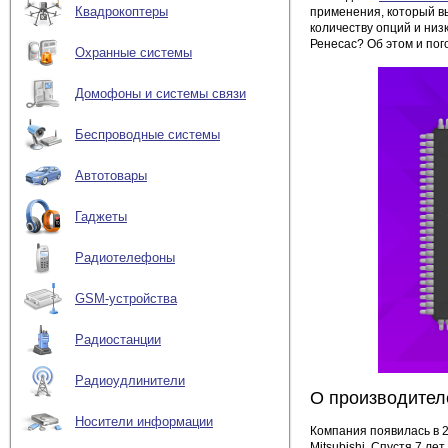
Квадрокоптеры
применения, который в
количеству опций и ни
Ренесас? Об этом и пог
Охранные системы
Домофоны и системы связи
Беспроводные системы
Автотовары
Гаджеты
Радиотелефоны
GSM-устройства
Радиостанции
Радиоудлинители
О производител
Носители информации
Компания появилась в 2
Mitsubishi. Спустя 7 л