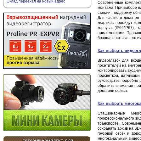
Склад переехал на новый адрес
Современные комплект
монтажа. При выборе ва
съемки, поддержку обн
Для частного дома опт
квартиры подойдут ком
корпуса (IP66/IP67),
приложениями. Правиль
безопасность вашего и
Как выбрать видеогл
Видеоглазок для вход
посетителей на внутре
контролировать входну
подсветкой, датчиками
руководстве подробно р
обратить внимание при
дома или офиса.
Как выбрать многока
Стационарные мног
профессионального вид
транспорте. Современ
сохранять архив на SD-
грузовой отсек и дор
многоканальный видеор