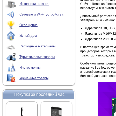
Источники питания
Сейчас Renesas Electr
используемых в бытовы
Сетевые и Wi-Fi устройства
Динамичный рост стал 
электроники, а именно:
Освещение
Ядра типов H8, H8S,
Ядра типов M16/M32,
Умный дом
Ядра типов V850 и 7
Расходные материалы
В настоящее время тех
процессоров, которые м
транспортных средств.
Туристические товары
Особенностями процесс
Инструменты
название true low powe
энергосберегающих тех
большой диапазон напр
Уценённые товары
Покупки за последний час