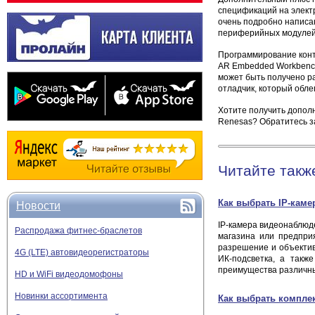
спецификаций на электр
очень подробно написа
периферийных модулей 
Программирование конт
AR Embedded Workbench
может быть получено р
отладчик, который обле
Хотите получить допол
Renesas? Обратитесь з
Читайте такж
Как выбрать IP-каме
Новости
IP-камера видеонаблюд
Распродажа фитнес-браслетов
магазина или предприя
разрешение и объектив
4G (LTE) автовидеорегистраторы
ИК-подсветка, а такж
преимущества различны
HD и WiFi видеодомофоны
Новинки ассортимента
Как выбрать комплек