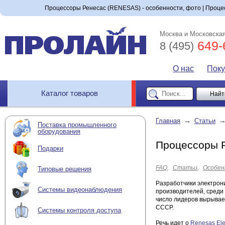
Процессоры Ренесас (RENESAS) - особенности, фото | Процес
Москва и Московская
649-
8 (495)
О нас
Пок
Каталог товаров
→
Главная
Статьи
Поставка промышленного
оборудования
Процессоры 
Подарки
FAQ
Статьи
Особен
Типовые решения
Разработчики электрон
Системы видеонаблюдения
производителей, среди 
число лидеров вырывае
СССР.
Системы контроля доступа
Речь идет о
Renesas Ele