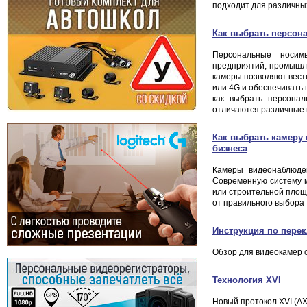
подходит для различных
Как выбрать персон
Персональные носим
предприятий, промышле
камеры позволяют вести
или 4G и обеспечивать
как выбрать персонал
отличаются различные 
Как выбрать камеру 
бизнеса
Камеры видеонаблюде
Современную систему мо
или строительной площа
от правильного выбора 
Инструкция по пере
Обзор для видеокамер 
Технология XVI
Новый протокол XVI (AX