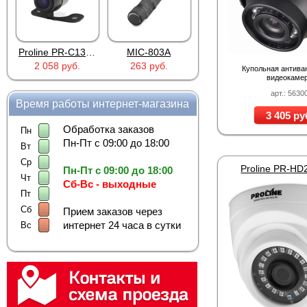
Proline PR-C1335
MIC-803A
4PIN(п)/2RCA(м)+DJK-11(п)
2 058 руб.
263 руб.
386 руб.
Купольная антива
видеокаме
арт.: 5630
Время работы интернет-магазина
3 405 ру
Обработка заказов
Пн
Пн-Пт с 09:00 до 18:00
Вт
Ср
Proline PR-H
Пн-Пт с 09:00 до 18:00
Чт
Сб-Вс - выходные
Пт
Сб
Прием заказов через
интернет 24 часа в сутки
Вс