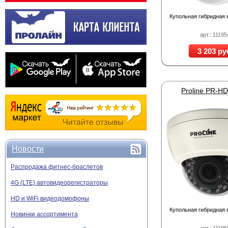
Купольная гибридная
арт.: 11195
3 203 ру
Proline PR-H
Новости
Распродажа фитнес-браслетов
4G (LTE) автовидеорегистраторы
HD и WiFi видеодомофоны
Купольная гибридная
Новинки ассортимента