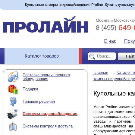
Купольные камеры видеонаблюдения Proline. Купить купольную 
Москва и Московская
649-
8 (495)
О нас
Пок
Каталог товаров
→
Главная
Каталог т
Поставка промышленного
оборудования
камеры видеонаблюде
Подарки
Купольные ка
Типовые решения
Марка Proline являеть
производителями сист
Системы видеонаблюдения
развивающихся стран Ю
Заводы и партнеры к
Системы контроля доступа
специализируются на 
оборудовании для сист