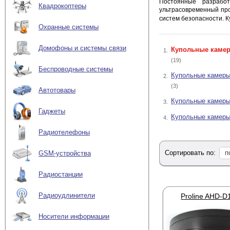
Постоянные разработ
Квадрокоптеры
ультрасовременный про
систем безопасности.
К
Охранные системы
Домофоны и системы связи
Купольные камер
1.
(19)
Беспроводные системы
Купольные камеры
2.
(3)
Автотовары
Купольные камер
3.
Гаджеты
Купольные камеры
4.
Радиотелефоны
Сортировать по:
п
GSM-устройства
Радиостанции
Радиоудлинители
Proline AHD-
Носители информации