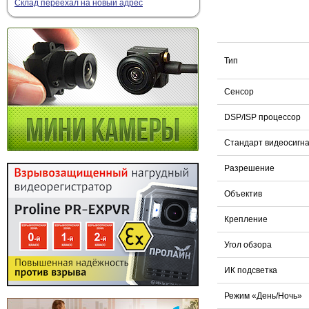
Склад переехал на новый адрес
Тип
Сенсор
DSP/ISP процессор
Стандарт видеосигн
Разрешение
Объектив
Крепление
Угол обзора
ИК подсветка
Режим «День/Ночь»