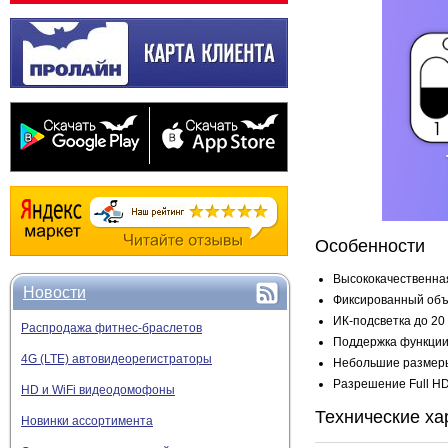
Особенности
Высококачественная
Новости
Фиксированный объе
ИК-подсветка до 20
Распродажа фитнес-браслетов
Поддержка функции
4G (LTE) автовидеорегистраторы
Небольшие размеры
Разрешение Full HD
HD и WiFi видеодомофоны
Технические ха
Новинки ассортимента