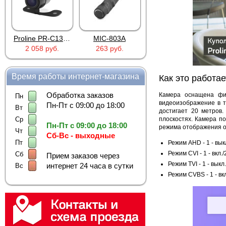
Proline PR-C1335
MIC-803A
4PIN(п)/2RCA(м)+DJK-11(п)
2 058 руб.
263 руб.
386 руб.
Время работы интернет-магазина
Как это работае
Обработка заказов
Камера оснащена фи
Пн
видеоизображение в т
Пн-Пт с 09:00 до 18:00
Вт
достигает 20 метров.
плоскостях. Камера по
Ср
Пн-Пт с 09:00 до 18:00
режима отображения о
Чт
Сб-Вс - выходные
Пт
Режим AHD - 1 - выкл.
Режим CVI - 1 - вкл./
Сб
Прием заказов через
Режим TVI - 1 - выкл.
интернет 24 часа в сутки
Вс
Режим CVBS - 1 - вкл.