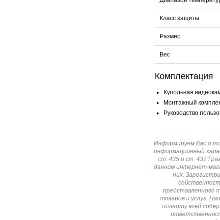
Диапазон температу
Класс защиты
Размер
Вес
Комплектация
Купольная видеокам
Монтажный комплект
Руководство пользов
Информируем Вас о т
информационный харак
ст. 435 и ст. 437 Г
данном интернет-мага
них. Зарегистр
собственност
представленного т
товаров и услуг. Н
полноту всей соде
ответственност