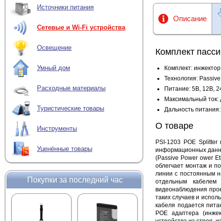
Источники питания
Описание
Сетевые и Wi-Fi устройства
Освещение
Комплект пасси
Умный дом
Комплект: инжекто
Технология: Passiv
Расходные материалы
Питание: 5В, 12В, 2
Максимальный ток: 
Туристические товары
Дальность питания:
О товаре
Инструменты
PSI-1203 POE Splitter
Уценённые товары
информационных данны
(
Passive
Power ower Et
облегчает монтаж и п
линии с постоянным н
Покупки за последний час
отдельным кабелем
видеонаблюдения прое
таких случаев и испол
кабеля подается пита
POE адаптера (инже