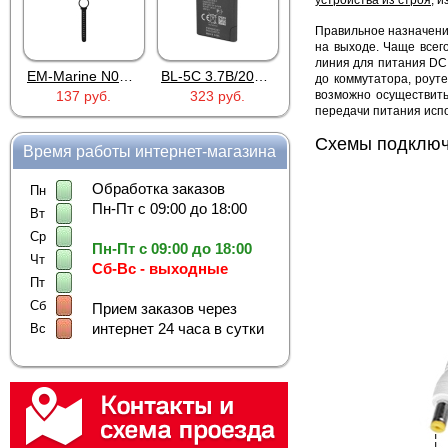
устройства из строя
, 
Правильное назначен
на выходе. Чаще всег
линия для питания DC 
EM-Marine N006BB
BL-5C 3.7В/2000мАч
Proline PR-HPT615TY
до коммутатора, роут
137 руб.
323 руб.
возможно осуществит
6 137 руб.
передачи питания испо
Схемы подклю
Время работы интернет-магазина
Обработка заказов
Пн
Пн-Пт с 09:00 до 18:00
Вт
Ср
Пн-Пт с 09:00 до 18:00
Чт
Сб-Вс - выходные
Пт
Сб
Прием заказов через
интернет 24 часа в сутки
Вс