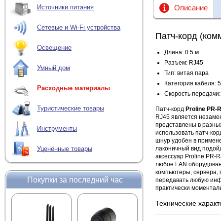
Описание
Источники питания
Сетевые и Wi-Fi устройства
Патч-корд (ком
Освещение
Длина: 0.5 м
Разъем: RJ45
Умный дом
Тип: витая пара
Категория кабеля: 
Расходные материалы
Скорость передачи:
Туристические товары
Патч-корд
Proline PR-
RJ45 является незаме
представлены в разных 
Инструменты
использовать патч-ко
шнур удобен в примене
лаконичный вид подойд
Уценённые товары
аксессуар Proline PR-
любое LAN оборудован
компьютеры, сервера, 
Покупки за последний час
передавать любую инф
практически моментал
Технические характ