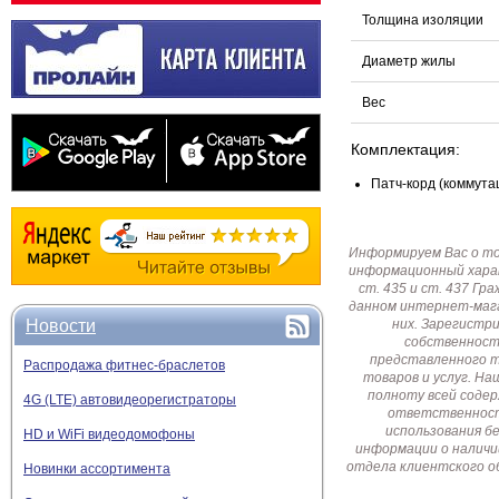
Толщина изоляции
Диаметр жилы
Вес
Комплектация:
Патч-корд (коммута
Информируем Вас о т
информационный харак
ст. 435 и ст. 437 Г
данном интернет-мага
Новости
них. Зарегистр
собственност
представленного т
Распродажа фитнес-браслетов
товаров и услуг. Н
полноту всей соде
4G (LTE) автовидеорегистраторы
ответственност
использования б
HD и WiFi видеодомофоны
информации о наличи
отдела клиентского о
Новинки ассортимента