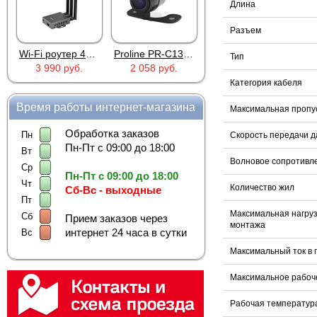
Длина
Разъем
Wi-Fi роутер 4G Industrial RoHS Plery WS-G R802
Proline PR-C1335
MIC-803A
Тип
3 990 руб.
2 058 руб.
263 руб.
Категория кабеля
Время работы интернет-магазина
Максимальная пропу
Обработка заказов
Пн
Скорость передачи 
Пн-Пт с 09:00 до 18:00
Вт
Волновое сопротивл
Ср
Пн-Пт с 09:00 до 18:00
Чт
Количество жил
Сб-Вс - выходные
Пт
Максимальная нагруз
Сб
Прием заказов через
монтажа
интернет 24 часа в сутки
Вс
Максимальный ток в 
Максимальное рабоч
Рабочая температур