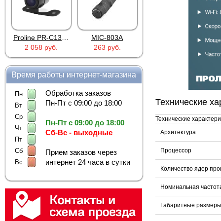
Proline PR-C1335
MIC-803A
4PIN(п)/2RCA(м)+DJK-11(п)
2 058 руб.
263 руб.
386 руб.
Время работы интернет-магазина
Обработка заказов
Пн
Технические ха
Пн-Пт с 09:00 до 18:00
Вт
Ср
Технические характери
Пн-Пт с 09:00 до 18:00
Чт
Сб-Вс - выходные
Архитектура
Пт
Процессор
Сб
Прием заказов через
интернет 24 часа в сутки
Вс
Количество ядер про
Номинальная частот
Габаритные размер