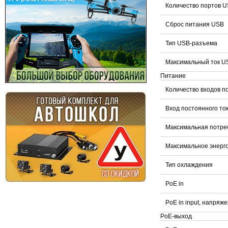
Количество портов 
Сброс питания USB
Тип USB-разъема
Максимальный ток US
Питание
Количество входов п
Вход постоянного то
Максимальная потре
Максимальное энерг
Тип охлаждения
PoE in
PoE in input, напряж
PoE-выход