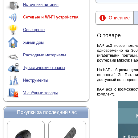
Источники питания
Сетевые и Wi-Fi устройства
Описание
Освещение
О товаре
Умный дом
hAP ac3 новое поколе
одновременно на 360
Расходные материалы
гигабитными портами.
роутерами Mikrotik Hap
Туристические товары
На hAP ac3 размещено
скорости 1 Gb. Питан
доступный полноценны
Инструменты
hAP ac3 с возможност
Уценённые товары
комплект).
Покупки за последний час