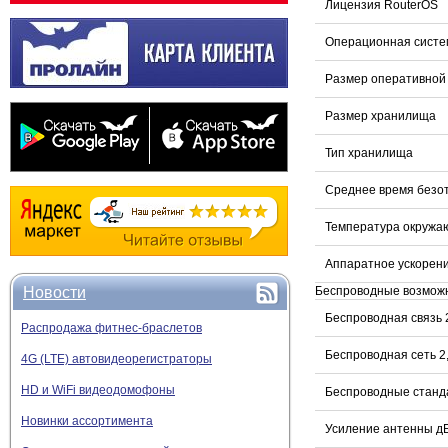
Лицензия RouterOS
Операционная систе
Размер оперативной
Размер хранилища
Тип хранилища
Среднее время безо
Температура окружа
Аппаратное ускорени
Беспроводные возмож
Новости
Беспроводная связь 2
Распродажа фитнес-браслетов
Беспроводная сеть 2
4G (LTE) автовидеорегистраторы
HD и WiFi видеодомофоны
Беспроводные станда
Новинки ассортимента
Усиление антенны дБ