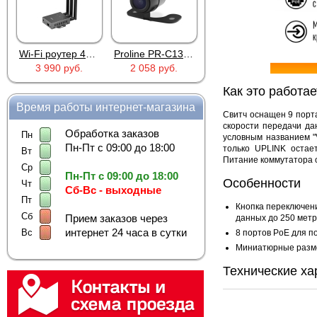
Wi-Fi роутер 4G Industrial RoHS Plery WS-G R802
Proline PR-C1335
MIC-803A
3 990 руб.
2 058 руб.
263 руб.
Как это работае
Время работы интернет-магазина
Свитч оснащен 9 порт
скорости передачи д
Обработка заказов
Пн
условным названием "
Пн-Пт с 09:00 до 18:00
только UPLINK остает
Вт
Питание коммутатора 
Ср
Пн-Пт с 09:00 до 18:00
Особенности
Чт
Сб-Вс - выходные
Пт
Кнопка переключени
Сб
Прием заказов через
данных до 250 метр
интернет 24 часа в сутки
Вс
8 портов PoE для п
Миниатюрные разме
Технические ха