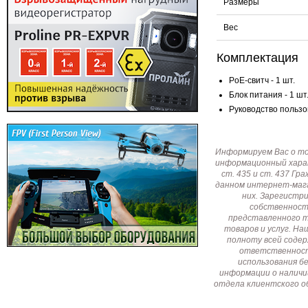
Размеры
Вес
Комплектация
PoE-свитч - 1 шт.
Блок питания - 1 шт
Руководство пользов
Информируем Вас о т
информационный харак
ст. 435 и ст. 437 Г
данном интернет-мага
них. Зарегистр
собственност
представленного т
товаров и услуг. Н
полноту всей соде
ответственност
использования б
информации о наличи
отдела клиентского о