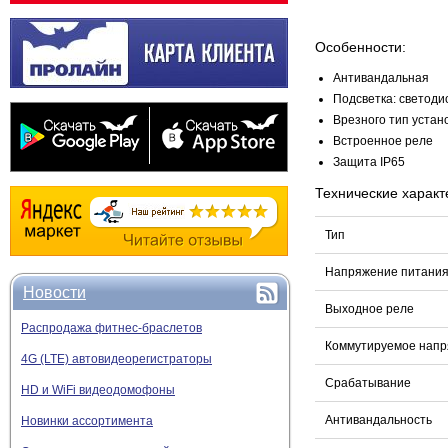
Особенности:
Антивандальная
Подсветка: светоди
Врезного тип устан
Встроенное реле
Защита
IP6
5
Технические характ
Тип
Напряжение питани
Новости
Выходное реле
Распродажа фитнес-браслетов
Коммутируемое напр
4G (LTE) автовидеорегистраторы
Срабатывание
HD и WiFi видеодомофоны
Антивандальность
Новинки ассортимента