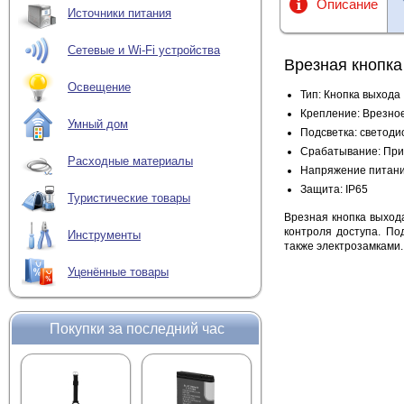
Описание
Источники питания
Сетевые и Wi-Fi устройства
Врезная кнопк
Освещение
Тип: Кнопка выхода
Крепление: Врезно
Умный дом
Подсветка: светоди
Срабатывание: При
Расходные материалы
Напряжение питани
Защита
:
IP6
5
Туристические товары
Врезная кнопка выход
контроля доступа. По
Инструменты
также электрозамками.
Уценённые товары
Покупки за последний час