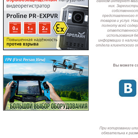
данном интернет-мага
них. Зарегистр
собственност
представленного т
товаров и услуг. Н
полноту всей соде
ответственност
использования б
информации о наличи
отдела клиентского о
Вы можете со
При копировании или
обязательна к разм