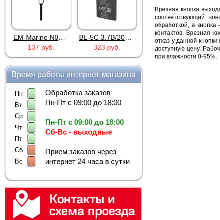
Врезная кнопка выход
соответствующий кон
обработкой, а кнопка
контактов. Врезная к
EM-Marine N006BB
BL-5C 3.7В/2000мАч
Proline PR-HPT615TY
отказ у данной кнопки
137 руб.
323 руб.
6 137 руб.
доступную цену. Рабо
при влажности 0-95%.
Время работы интернет-магазина
Обработка заказов
Пн
Пн-Пт с 09:00 до 18:00
Вт
Ср
Пн-Пт с 09:00 до 18:00
Чт
Сб-Вс - выходные
Пт
Сб
Прием заказов через
интернет 24 часа в сутки
Вс