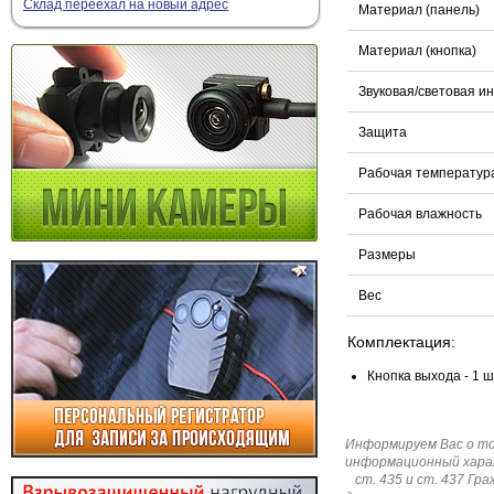
Склад переехал на новый адрес
Материал (панель)
Материал (кнопка)
Звуковая/световая и
Защита
Рабочая температур
Рабочая влажность
Размеры
Вес
Комплектация:
Кнопка выхода - 1 ш
Информируем Вас о т
информационный харак
ст. 435 и ст. 437 Г