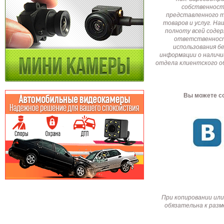
собственност
представленного т
товаров и услуг. Н
полноту всей соде
ответственност
использования б
информации о наличи
отдела клиентского о
Вы можете со
При копировании или
обязательна к разм