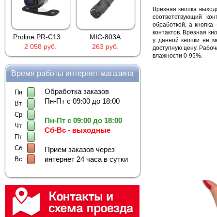
Врезная кнопка выход
соответствующий кон
обработкой, а кнопка
контактов. Врезная кн
Proline PR-C1335
MIC-803A
4PIN(п)/2RCA(м)+DJK-11(п)
у данной кнопки не м
2 058 руб.
263 руб.
386 руб.
доступную цену. Рабоч
влажности 0-95%.
Время работы интернет-магазина
Обработка заказов
Пн
Пн-Пт с 09:00 до 18:00
Вт
Ср
Пн-Пт с 09:00 до 18:00
Чт
Сб-Вс - выходные
Пт
Сб
Прием заказов через
интернет 24 часа в сутки
Вс