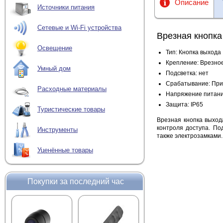
Описание
Источники питания
Сетевые и Wi-Fi устройства
Врезная кнопк
Освещение
Тип: Кнопка выхода
Крепление: Врезно
Умный дом
Подсветка: нет
Срабатывание: При
Расходные материалы
Напряжение питани
Защита
:
IP6
5
Туристические товары
Врезная кнопка выход
контроля доступа. По
Инструменты
также электрозамками.
Уценённые товары
Покупки за последний час