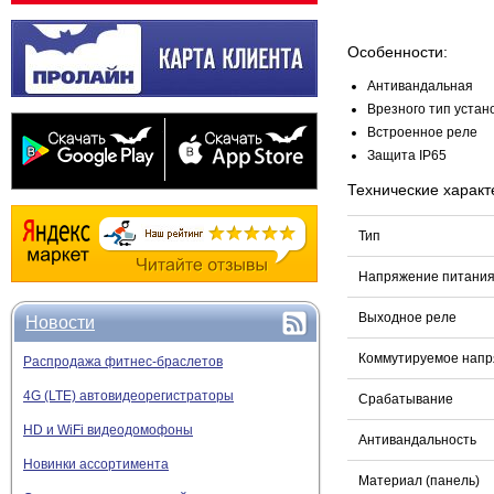
Особенности:
Антивандальная
Врезного тип устан
Встроенное реле
Защита
IP65
Технические характ
Тип
Напряжение питани
Выходное реле
Новости
Коммутируемое напр
Распродажа фитнес-браслетов
4G (LTE) автовидеорегистраторы
Срабатывание
HD и WiFi видеодомофоны
Антивандальность
Новинки ассортимента
Материал (панель)