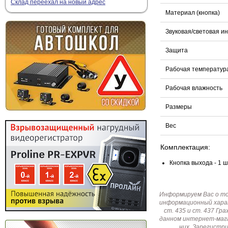
Склад переехал на новый адрес
Материал (кнопка)
Звуковая/световая и
Защита
Рабочая температур
Рабочая влажность
Размеры
Вес
Комплектация:
Кнопка выхода - 1 ш
Информируем Вас о т
информационный харак
ст. 435 и ст. 437 Г
данном интернет-мага
них. Зарегистр