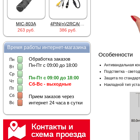
MIC-803A
4PIN(п)/2RCA(м)+DJK-11(п)
4PIN(п)/2RCA(п)+DJK-11(п)
263 руб.
386 руб.
386 руб.
Время работы интернет-магазина
Особенности
Обработка заказов
Пн
Пн-Пт с 09:00 до 18:00
Антивандальная кон
Вт
Подстветка - свето
Ср
Пн-Пт с 09:00 до 18:00
Защита по стандар
Чт
Сб-Вс - выходные
Накладной тип уста
Пт
Сб
Прием заказов через
интернет 24 часа в сутки
Вс