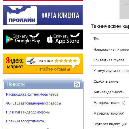
Технические ха
Тип
Напряжение питани
Контактная группа
Коммутируемое напр
Срабатывание
Новости
Антивандальность
Распродажа фитнес-браслетов
Материал (панель)
4G (LTE) автовидеорегистраторы
HD и WiFi видеодомофоны
Материал (кнопка)
Новинки ассортимента
Звуковая индикация