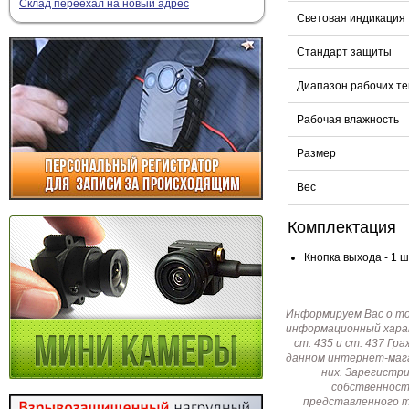
Склад переехал на новый адрес
Световая индикация
Стандарт защиты
Диапазон рабочих т
Рабочая влажность
Размер
Вес
Комплектация
Кнопка выхода - 1 ш
Информируем Вас о т
информационный харак
ст. 435 и ст. 437 Г
данном интернет-мага
них. Зарегистр
собственност
представленного т