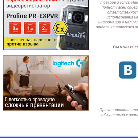
товаров и услуг. Н
полноту всей соде
ответственност
использования б
информации о наличи
отдела клиентского о
Вы можете со
При копировании или
обязательна к разм