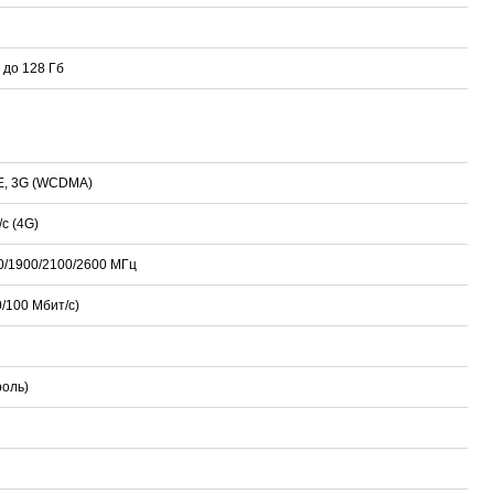
до 128 Гб
E, 3G (WCDMA)
с (4G)
0/1900/2100/2600 МГц
0/100 Мбит/с)
роль)