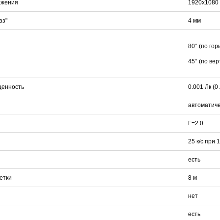
ажения
1920x1080 
аз"
4 мм
80° (по го
45° (по вер
щенность
0.001 Лк (0
автоматич
F=2.0
25 к/с при 
есть
етки
8 м
нет
есть