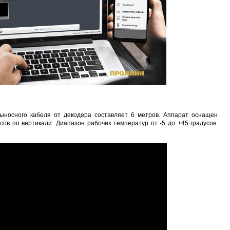
Sonoff THR316 Origin
Car OBD Power Adapter MU0530
Proline PR-F430
1 048 руб.
651 руб.
596 руб.
756
ыносного кабеля от декодера составляет 6 метров. Аппарат оснащен
сов по вертикали. Диапазон рабочих температур от -5 до +45 градусов.