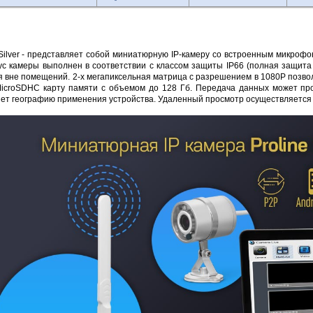
ilver - представляет собой миниатюрную IP-камеру со встроенным микрофон
ус камеры выполнен в соответствии с классом защиты IP66 (полная защита
 вне помещений. 2-х мегапиксельная матрица с разрешением в 1080P позвол
icroSDHC карту памяти с объемом до 128 Гб. Передача данных может про
ет географию применения устройства. Удаленный просмотр осуществляется ч