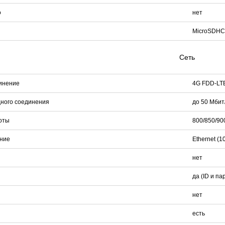
о
нет
MicroSDHC 
Сеть
инение
4G FDD-LT
дного соединения
до 50 Мбит/
оты
800/850/90
ние
Ethernet (1
нет
да (ID и па
нет
есть