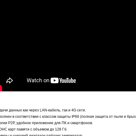
ачи данных как через LAN-кабель, так и 4G сети.
олнен в соответствии с классом защиты IP66 (полная защита от пыли и брызг
гии P2P, удобное приложение для ПК и смартфонов.
HC карт памяти с объемом до 128 Гб.
еры и широкий диапазон рабочих температур.