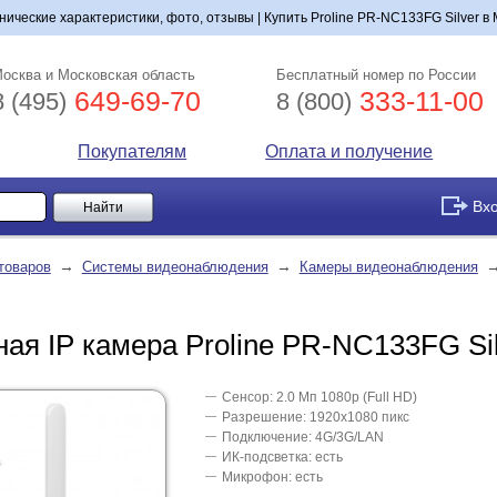
нические характеристики, фото, отзывы | Купить Proline PR-NC133FG Silver в 
осква и Московская область
Бесплатный номер по России
649-69-70
333-11-00
8 (495)
8 (800)
Покупателям
Оплата и получение
Вх
→
→
товаров
Системы видеонаблюдения
Камеры видеонаблюдения
ая IP камера Proline PR-NC133FG Sil
Сенсор: 2.0 Мп 1080p (Full HD)
Разрешение: 1920x1080 пикс
Подключение: 4G/3G/LAN
ИК-подсветка: есть
Микрофон: есть