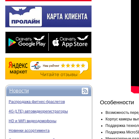
Новости
Особенности
Распродажа фитнес-браслетов
4G (LTE) автовидеорегистраторы
Возможность перед
Корпус камеры вып
HD и WiFi видеодомофоны
Поддержка техноло
Новинки ассортимента
Поддержка MicroSD
Миниатюрные разм