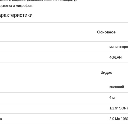
дсветка и микрофон.
арактеристики
Основное
миниатюрн
4G/LAN
Видео
внешний
6 м
1/2.9" SO
а
2.0 Мп 1080