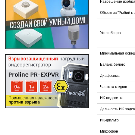
Разрешение изобр
Объектив "Рыбий гл
Угол обзора
Минимальная осве
Баланс белого
Диафрагма
Частота кадров
ИК-подсветка
Дальность ИК подсв
ИК-фильтр
Микрофон