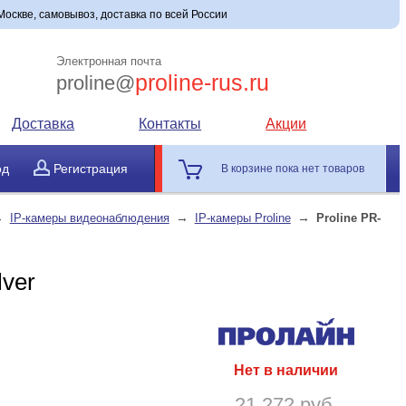
Москве, самовывоз, доставка по всей России
Электронная почта
proline-rus.ru
proline@
Доставка
Контакты
Акции
од
Регистрация
В корзине пока нет товаров
→
→
→
IP-камеры видеонаблюдения
IP-камеры Proline
Proline PR-
ver
Нет в наличии
21 272 руб.