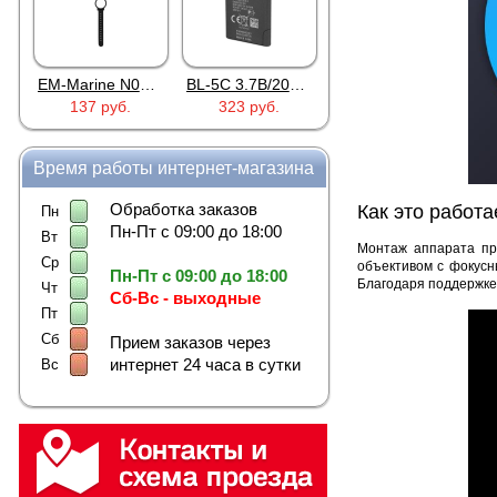
EM-Marine N006BB
BL-5C 3.7В/2000мАч
Proline PR-HPT615TY
7 руб.
323 руб.
6 137 руб.
922 руб.
Время работы интернет-магазина
Обработка заказов
Как это работа
Пн
Пн-Пт с 09:00 до 18:00
Вт
Монтаж аппарата пр
Ср
объективом с фокусн
Пн-Пт с 09:00 до 18:00
Благодаря поддержке 
Чт
Сб-Вс - выходные
Пт
Сб
Прием заказов через
интернет 24 часа в сутки
Вс