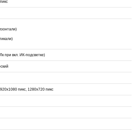
пикс
ризонтали)
тикали)
 Лк при вкл. ИК-подсветке)
еский
1920x1080 пикс, 1280x720 пикс