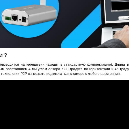
HOCO S28 Dawn White
Proline PR-IM2045FCX
Proline PR-NVR5116
Sonoff WTS01 (RJ9)
3 291 руб.
7 635 руб.
468 руб.
ет?
оизводится на кронштейн (входит в стандартную комплектацию). Длина в
ым расстоянием 4 мм углом обзора в 80 градуса по горизонтали и 45 граду
технологии P2P вы можете подключаться к камере с любого расстояния.