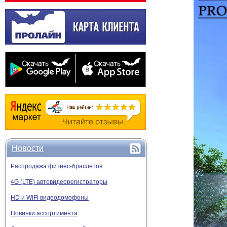
Новости
Распродажа фитнес-браслетов
4G (LTE) автовидеорегистраторы
HD и WiFi видеодомофоны
Новинки ассортимента