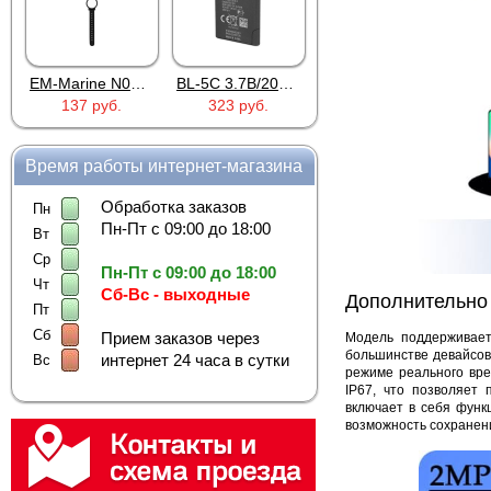
EM-Marine N006BB
BL-5C 3.7В/2000мАч
Proline PR-HPT615TY
137 руб.
323 руб.
6 137 руб.
Время работы интернет-магазина
Обработка заказов
Пн
Пн-Пт с 09:00 до 18:00
Вт
Ср
Пн-Пт с 09:00 до 18:00
Чт
Сб-Вс - выходные
Дополнительно
Пт
Сб
Прием заказов через
Модель поддерживает
большинстве девайсов 
интернет 24 часа в сутки
Вс
режиме реального вре
IP67, что позволяет
включает в себя функ
возможность сохранени