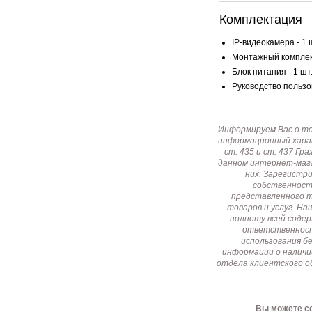
Комплектация
IP-видеокамера - 1 
Монтажный комплект
Блок питания - 1 шт
Руководство пользов
Информируем Вас о т
информационный харак
ст. 435 и ст. 437 Г
данном интернет-мага
них. Зарегистр
собственност
представленного т
товаров и услуг. Н
полноту всей соде
ответственност
использования б
информации о наличи
отдела клиентского о
Вы можете со