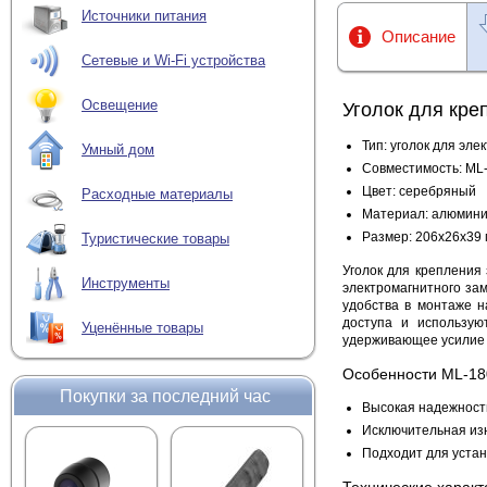
Источники питания
Описание
Сетевые и Wi-Fi устройства
Освещение
Уголок для кре
Тип: уголок для эл
Умный дом
Совместимость: ML
Цвет: серебряный
Расходные материалы
Материал: алюмини
Размер: 206х26х39
Туристические товары
Уголок для крепления
Инструменты
электромагнитного за
удобства в монтаже н
доступа и использую
Уценённые товары
удерживающее усилие 
Особенности ML-18
Покупки за последний час
Высокая надежност
Исключительная из
Подходит для устан