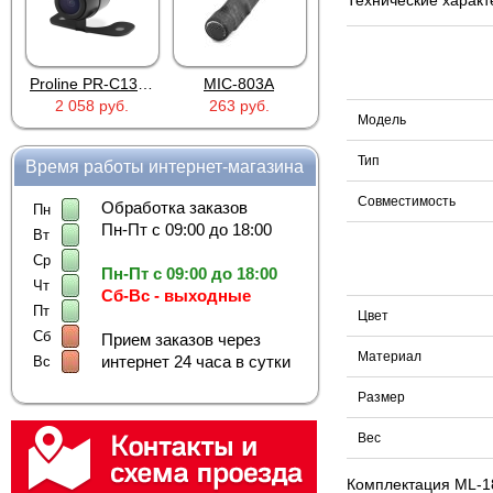
Технические характ
Proline PR-C1335
MIC-803A
4PIN(п)/2RCA(м)+DJK-11(п)
2 058 руб.
263 руб.
386 руб.
Модель
Тип
Время работы интернет-магазина
Совместимость
Обработка заказов
Пн
Пн-Пт с 09:00 до 18:00
Вт
Ср
Пн-Пт с 09:00 до 18:00
Чт
Сб-Вс - выходные
Пт
Цвет
Сб
Прием заказов через
Материал
интернет 24 часа в сутки
Вс
Размер
Вес
Комплектация ML-1