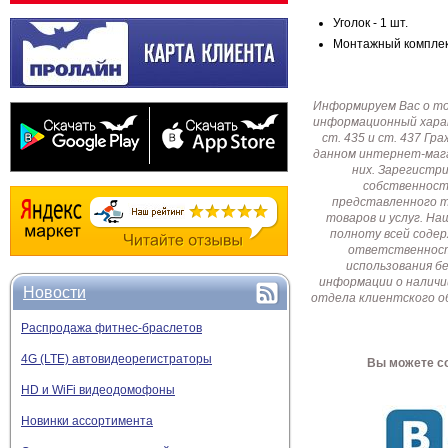
Уголок - 1 шт.
Монтажный комплект
Информируем Вас о т
информационный харак
ст. 435 и ст. 437 Г
данном интернет-мага
них. Зарегистр
собственност
представленного т
товаров и услуг. Н
полноту всей соде
ответственност
использования б
информации о наличи
Новости
отдела клиентского о
Распродажа фитнес-браслетов
4G (LTE) автовидеорегистраторы
Вы можете со
HD и WiFi видеодомофоны
Новинки ассортимента