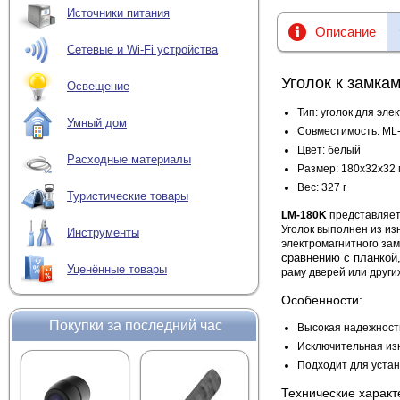
Источники питания
Описание
Сетевые и Wi-Fi устройства
Уголок к замка
Освещение
Тип: уголок для эл
Умный дом
Совместимость: ML
Цвет: белый
Расходные материалы
Размер: 180х32х32
Вес: 327 г
Туристические товары
LM-180K
представляет 
Уголок выполнен из из
Инструменты
электромагнитного за
сравнению
с планкой
Уценённые товары
раму дверей или други
Особенности:
Покупки за последний час
Высокая надежност
Исключительная из
Подходит для устан
Технические характ