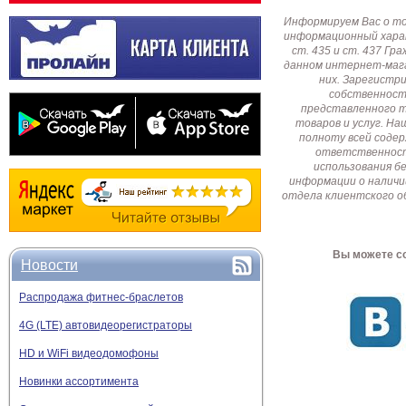
Информируем Вас о т
информационный харак
ст. 435 и ст. 437 Г
данном интернет-мага
них. Зарегистр
собственност
представленного т
товаров и услуг. Н
полноту всей соде
ответственност
использования б
информации о наличи
отдела клиентского о
Вы можете со
Новости
Распродажа фитнес-браслетов
4G (LTE) автовидеорегистраторы
HD и WiFi видеодомофоны
Новинки ассортимента