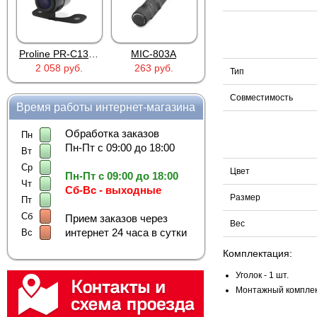
Proline PR-C1335
MIC-803A
4PIN(п)/2RCA(м)+DJK-11(п)
2 058 руб.
263 руб.
386 руб.
Тип
Совместимость
Время работы интернет-магазина
Обработка заказов
Пн
Пн-Пт с 09:00 до 18:00
Вт
Ср
Цвет
Пн-Пт с 09:00 до 18:00
Чт
Сб-Вс - выходные
Размер
Пт
Сб
Прием заказов через
Вес
интернет 24 часа в сутки
Вс
Комплектация:
Уголок - 1 шт.
Монтажный комплект