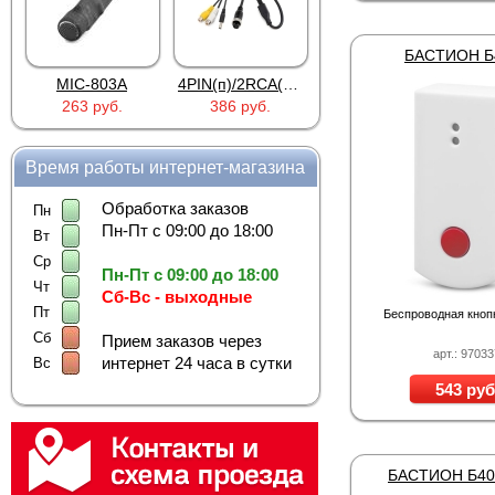
БАСТИОН Б
MIC-803A
4PIN(п)/2RCA(м)+DJK-11(п)
4PIN(п)/2RCA(п)+DJK-11(п)
263 руб.
386 руб.
386 руб.
Время работы интернет-магазина
Обработка заказов
Пн
Пн-Пт с 09:00 до 18:00
Вт
Ср
Пн-Пт с 09:00 до 18:00
Чт
Сб-Вс - выходные
Пт
Беспроводная кноп
Сб
Прием заказов через
арт.: 9703
интернет 24 часа в сутки
Вс
543 руб
БАСТИОН Б40