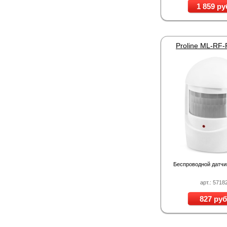
1 859 ру
Proline ML-RF
Беспроводной датчи
арт.: 5718
827 руб