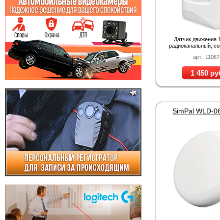
Датчик движения 1
радиоканальный, с
розетками Simp
арт.: 11067
1 450 ру
SimPal WLD-0