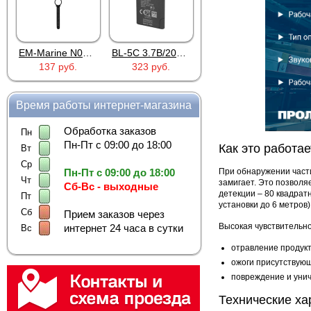
EM-Marine N006BB
BL-5C 3.7В/2000мАч
Proline PR-HPT615TY
137 руб.
323 руб.
6 137 руб.
Время работы интернет-магазина
Обработка заказов
Пн
Пн-Пт с 09:00 до 18:00
Как это работае
Вт
Ср
При обнаружении части
Пн-Пт с 09:00 до 18:00
Чт
замигает. Это позволя
Сб-Вс - выходные
детекции – 80 квадрат
Пт
установки до 6 метров)
Сб
Прием заказов через
Высокая чувствительн
интернет 24 часа в сутки
Вс
отравление продукт
ожоги присутствую
повреждение и уни
Технические ха