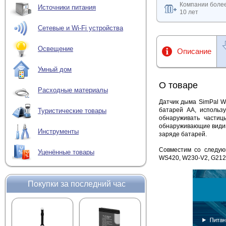
Компании боле
Источники питания
10 лет
Сетевые и Wi-Fi устройства
Освещение
Описание
Умный дом
О товаре
Расходные материалы
Датчик дыма SimPal W
батарей АА, использ
Туристические товары
обнаруживать части
обнаруживающие видим
Инструменты
заряде батарей.
Совместим со следующ
Уценённые товары
WS420, W230-V2, G212-
Покупки за последний час