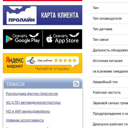
Тип
Тип оповещателя
Тип датчика
Тип связи
Дальность обнаруже
Источник питания
ок в режиме ожидани
Аварийный ток
Новости
Рабочая частота
Распродажа фитнес-браслетов
4G (LTE) автовидеорегистраторы
Звуковой сигнал трев
HD и WiFi видеодомофоны
Предупреждение о н
Новинки ассортимента
Диапазон рабочих т