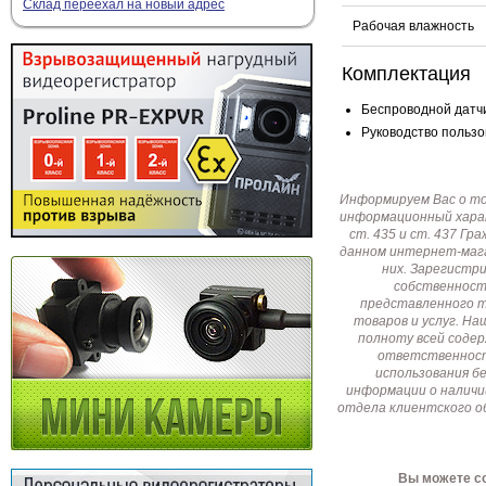
Склад переехал на новый адрес
Рабочая влажность
Комплектация
Беспроводной датчи
Руководство пользов
Информируем Вас о т
информационный харак
ст. 435 и ст. 437 Г
данном интернет-мага
них. Зарегистр
собственност
представленного т
товаров и услуг. Н
полноту всей соде
ответственност
использования б
информации о наличи
отдела клиентского о
Вы можете со