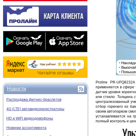
Proline PR-UFQ8232A
применяется в сфере т
Новости
датчик уровня коректн
или стекло. Толщина 
Распродажа фитнес-браслетов
централизованный уче
отбор горючего из ба
4G (LTE) автовидеорегистраторы
своим автопарком смог
устанавливается на г
HD и WiFi видеодомофоны
полный контроль и це
Новинки ассортимента