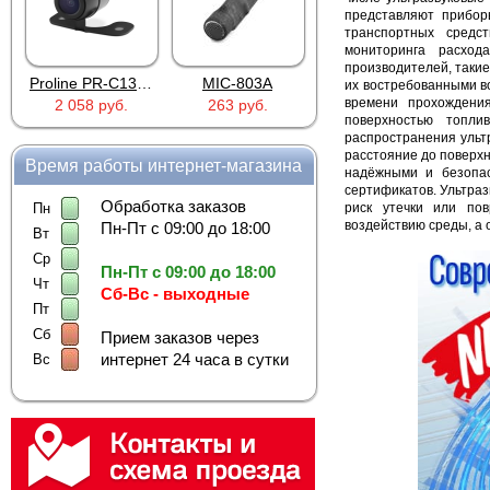
представляют прибор
транспортных средс
мониторинга расход
производителей, такие
Proline PR-C1335
MIC-803A
4PIN(п)/2RCA(м)+DJK-11(п)
их востребованными во
времени прохождения
58 руб.
263 руб.
386 руб.
386 руб.
поверхностью топли
распространения ульт
расстояние до поверхн
Время работы интернет-магазина
надёжными и безопас
сертификатов. Ультраз
Обработка заказов
Пн
риск утечки или пов
воздействию среды, а 
Пн-Пт с 09:00 до 18:00
Вт
Ср
Пн-Пт с 09:00 до 18:00
Чт
Сб-Вс - выходные
Пт
Сб
Прием заказов через
интернет 24 часа в сутки
Вс