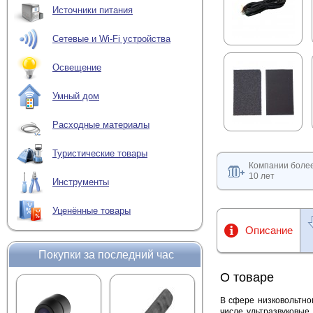
Источники питания
Сетевые и Wi-Fi устройства
Освещение
Умный дом
Расходные материалы
Туристические товары
Компании боле
10 лет
Инструменты
Уценённые товары
Описание
Покупки за последний час
О товаре
В сфере низковольтно
числе ультразвуковые