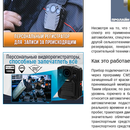
Несмотря на то, что 
спектр его применен
автомобилях, спецтехн
другой сельхозтехник
резервуарах, генер
строительной техники 
Как это работае
Прибор подключается к
через программу CMS
зачищенный от краски 
принимающей мембран
Таким образом, по ра
уровень горючего в б
относится автоматичес
автоматически подас
реального времени и 
пробег, траектория дв
значительно облегча
транспортным средс
транспортного средств