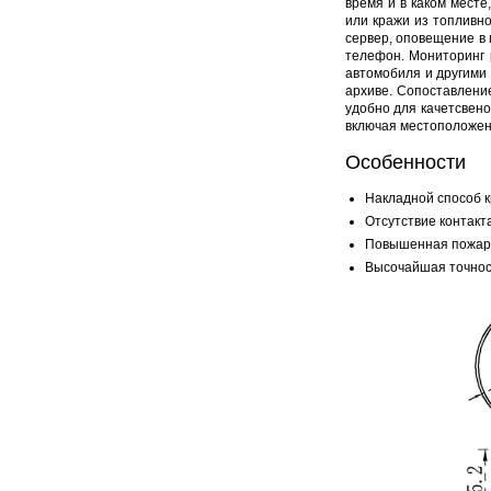
время и в каком месте
или кражи из топливн
сервер, оповещение в
телефон. Мониторинг 
автомобиля и другими
архиве. Сопоставление
удобно для качетсвен
включая местоположени
Особенности
Накладной способ к
Отсутствие контакт
Повышенная пожарн
Высочайшая точнос