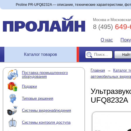
Proline PR-UFQ8232A — описание, технические характеристики, фото
Москва и Московская
649-
8 (495)
О нас
Пок
Каталог товаров
→
Главная
Каталог т
Поставка промышленного
оборудования
автомобильных видео
Подарки
Ультразвук
UFQ8232A
Типовые решения
Системы видеонаблюдения
Системы контроля доступа