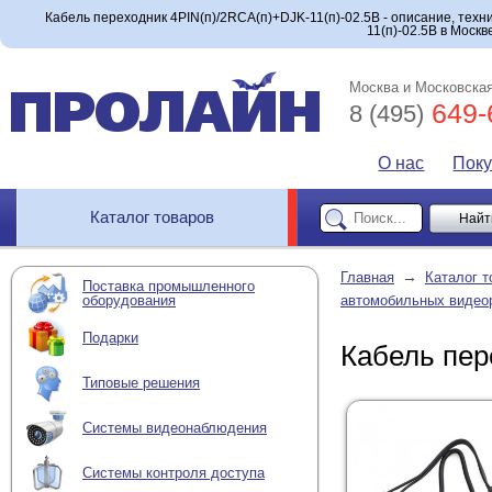
Кабель переходник 4PIN(п)/2RCA(п)+DJK-11(п)-02.5B - описание, техн
11(п)-02.5B в Москв
Москва и Московская
649-
8 (495)
О нас
Пок
Каталог товаров
→
Главная
Каталог т
Поставка промышленного
оборудования
автомобильных видео
Подарки
Кабель пер
Типовые решения
Системы видеонаблюдения
Системы контроля доступа