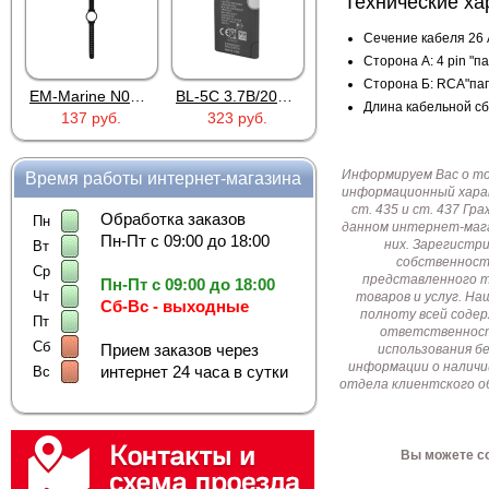
Технические ха
Сечение кабеля 26
Сторона А: 4 pin "п
Сторона Б: RCA"па
EM-Marine N006BB
BL-5C 3.7В/2000мАч
Proline PR-HPT615TY
Длина кабельной сб
137 руб.
323 руб.
6 137 руб.
Информируем Вас о т
Время работы интернет-магазина
информационный харак
ст. 435 и ст. 437 Г
Обработка заказов
Пн
данном интернет-мага
Пн-Пт с 09:00 до 18:00
них. Зарегистр
Вт
собственност
Ср
представленного т
Пн-Пт с 09:00 до 18:00
Чт
товаров и услуг. Н
Сб-Вс - выходные
полноту всей соде
Пт
ответственност
Сб
Прием заказов через
использования б
информации о наличи
интернет 24 часа в сутки
Вс
отдела клиентского о
Вы можете со