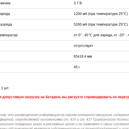
яжение
3.7 В
заряда
1200 мА (при температуре 25°C)
разряда
5200 мА (при температуре 25°C)
температур
от 0°...45°C для заряда, от -20°.
отсутствует
65х18.4 мм
45 г
 1 шт.
допустимую нагрузку на батарею, вы рискуете спровоцировать ее перегр
том, что размещенная информация на нашем интернет-магазине содержит 
офертой, определяемой положениями ст. 435 и ст. 437 Гражданского Коде
газине товарные знаки в рекламных целях и не заявляют о своих исключи
знаки обслуживания) являются собственностью их правообладателей и ис