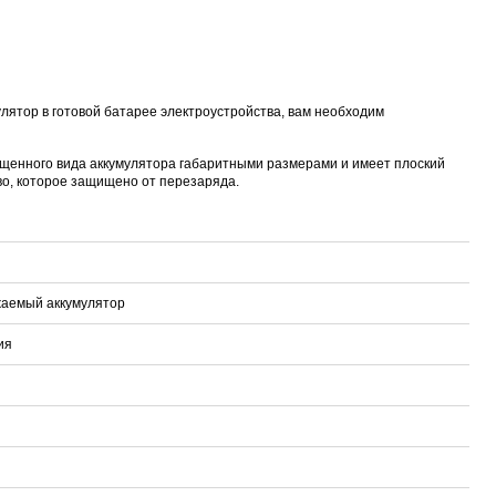
Proline PR-LED0503F2AA RED
Карта EM Marine (тонкая)
EM-Marine N006BB
BL-5C 3.7В/200
руб.
30 руб.
137 руб.
323 руб.
лятор в готовой батарее электроустройства, вам необходим
щенного вида аккумулятора габаритными размерами и имеет плоский
во, которое защищено от перезаряда.
яжаемый аккумулятор
ия