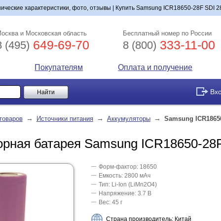
ческие характеристики, фото, отзывы | Купить Samsung ICR18650-28F SDI 2
осква и Московская область
Бесплатный номер по России
649-69-70
333-11-00
8 (495)
8 (800)
Покупателям
Оплата и получение
Вх
→
→
→
товаров
Источники питания
Аккумуляторы
Samsung ICR1865
орная батарея Samsung ICR18650-28
Форм-фактор: 18650
Емкость: 2800 мАч
Тип: Li-Ion (LiMn2O4)
Напряжение: 3.7 В
Вес: 45 г
Страна производитель: Китай