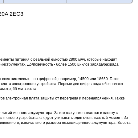
20A 2EC3
лементы питания с реальной емкостью 2800 мАч, которые находят
нструментах. Долговечность - более 1500 циклов заряда/разряда
всех никелевых – он цифровой, например, 14500 или 18650. Такое
 слота электронного устройства. Первые две цифры кода обозначают
аметр, 65 мм высота.
тов электронная плата защиты от перегрева и перенапряжения. Также
литий-ионного аккумулятора. Затем все упаковывается в пленку с
я своего устройства следует учитывать один очень важный момент. Из-
заявленного, изначального размера незащищенного аккумулятора. Высота