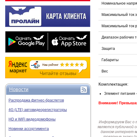
Номинальное напр
Максимальный ток 
Максимальный ток 
Диапазон рабочих 
Защита
Габариты
Вес
Комплектация:
Новости
Элемент питания -
Распродажа фитнес-браслетов
Внимание! Превышая 
4G (LTE) автовидеорегистраторы
HD и WiFi видеодомофоны
Информируем Вас о 
является публичной 
Новинки ассортимента
данном интернет-ма
товарные знаки (