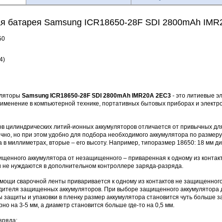
я батарея Samsung ICR18650-28F SDI 2800mAh IMR
50
4)
уляторы
Samsung ICR18650-28F SDI 2800mAh IMR20A 2EC3
- это литиевые э
менение в компьютерной технике, портативных бытовых приборах и электрои
 цилиндрических литий-ионных аккумуляторов отличается от привычных для 
но, но при этом удобно для подбора необходимого аккумулятора по размеру
 в миллиметрах, вторые – его высоту. Например, типоразмер 18650: 18 мм ди
ищенного аккумулятора от незащищенного – приваренная к одному из контак
не нуждаются в дополнительном контроллере заряда-разряда.
ощи сварочной ленты приваривается к одному из контактов не защищенного 
дителя защищенных аккумуляторов. При выборе защищенного аккумулятора дл
 защиты и упаковки в пленку размер аккумулятора становится чуть больше 
но на 3-5 мм, а диаметр становится больше где-то на 0,5 мм.
зряда: