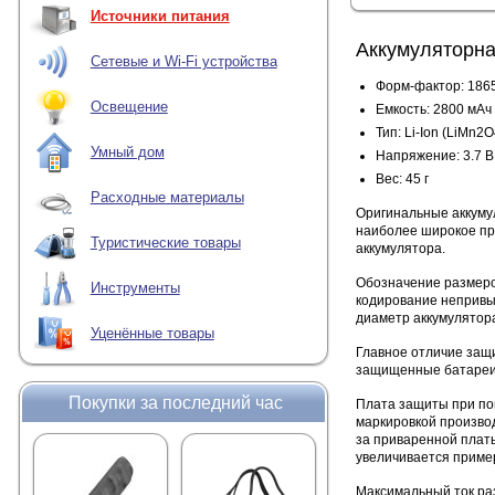
Источники питания
Аккумуляторна
Сетевые и Wi-Fi устройства
Форм-фактор: 186
Освещение
Емкость: 2800 мАч
Тип: Li-Ion (LiMn2O
Умный дом
Напряжение: 3.7 В
Вес: 45 г
Расходные материалы
Оригинальные аккум
наиболее широкое при
Туристические товары
аккумулятора.
Обозначение размеров
Инструменты
кодирование непривыч
диаметр аккумулятора
Уценённые товары
Главное отличие защ
защищенные батареи 
Покупки за последний час
Плата защиты при пом
маркировкой произво
за приваренной платы
увеличивается пример
Максимальный ток ра