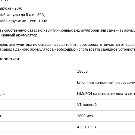
грузке - 20А;
й агрузке до 5 сек - 50А;
й нагрузке до 1 сек - 100А.
DJK-11Y(1м-2п) U3-1L
DJK-11Y(1м-4п) U3-1Y
Proline HA-CB01
97 руб.
206 руб.
4 452 руб.
250 
ть собственную батарею из литий-ионных аккумуляторов или заменить аккуму
-ионный аккумулятор.
ель аккумулятора не оснащена защитой от перезаряда, отличается от защи
я заряда данного аккумулятора необходимо использовать зарядное устройст
теристики:
18650
Li-Ion (литий-ионный), перезар
цесс
LiMn2O4 на основе никелата лит
V1-плоский
ть
2800 мАч
а
4.2 ±0.05 В