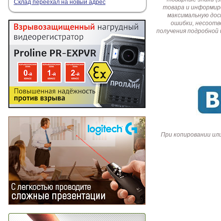
Склад переехал на новый адрес
товара и информир
максимальную дос
ошибки, несоотв
получения подробной 
При копировании ил