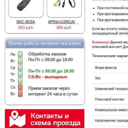
При постоянной на
При кратковременно
При кратковременно
MIC-803A
4PIN(п)/2RCA(м)+DJK-11(п)
4PIN(п)/2RCA(п)+DJK-11(п)
263 руб.
386 руб.
386 руб.
Если вы хотите собра
незащищенный литий
Внимание!
Данная мод
Время работы интернет-магазина
плюсовой контакт! Дл
Обработка заказов
Пн
Технические харак
Пн-Пт с 09:00 до 18:00
Вт
Ср
Форм-фактор
Пн-Пт с 09:00 до 18:00
Чт
Сб-Вс - выходные
Тип
Пт
Сб
Прием заказов через
Химический техпро
интернет 24 часа в сутки
Вс
Плюсовой контакт
Номинальная емкос
Напряжение заряд