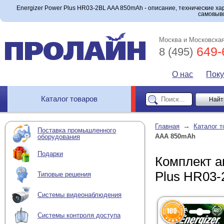
Energizer Power Plus HR03-2BL AAA 850mAh - описание, технические ха
самовыво
Москва и Московская
649-
8 (495)
О нас
Пок
Каталог товаров
→
Главная
Каталог т
Поставка промышленного
AAA 850mAh
оборудования
Подарки
Комплект а
Plus HR03
Типовые решения
Системы видеонаблюдения
Системы контроля доступа