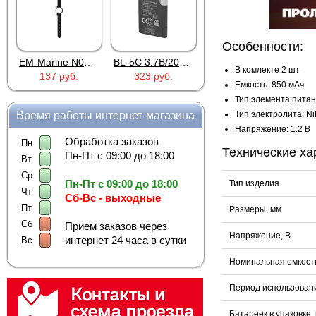
Особенности:
EM-Marine N006BB
BL-5C 3.7В/2000мАч
Proline PR-HPT615TY
В комлекте 2 шт
137 руб.
323 руб.
6 137 руб.
Емкость: 850 мАч
Тип элемента питан
Тип электролита: N
Время работы интернет-магазина
Напряжение: 1.2 В
Обработка заказов
Пн
Технические ха
Пн-Пт с 09:00 до 18:00
Вт
Ср
Пн-Пт с 09:00 до 18:00
Тип изделия
Чт
Сб-Вс - выходные
Пт
Размеры, мм
Сб
Прием заказов через
Напряжение, В
интернет 24 часа в сутки
Вс
Номинальная емкость
Период использован
Батареек в упаковке, 