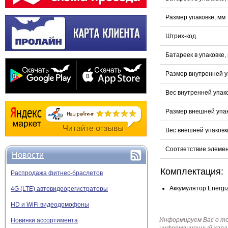
Размер упаковке, мм
Штрих-код
Батареек в упаковке,
Размер внутренней у
Вес внутренней упаков
Размер внешней упак
Вес внешней упаковки
Соответствие элеме
Новости
Комплектация:
Распродажа фитнес-браслетов
Аккумулятор Energi
4G (LTE) автовидеорегистраторы
HD и WiFi видеодомофоны
Информируем Вас о т
Новинки ассортимента
информационный харак