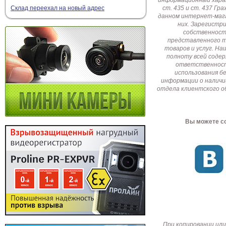
ст. 435 и ст. 437 Г
Склад переехал на новый адрес
данном интернет-мага
них. Зарегистр
собственност
представленного т
товаров и услуг. Н
полноту всей соде
ответственност
использования б
информации о наличи
отдела клиентского о
Вы можете со
При копировании или