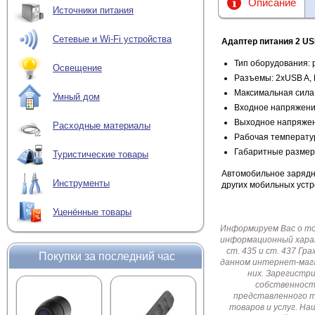
Описание
Источники питания
Сетевые и Wi-Fi устройства
Адаптер питания 2 US
Тип оборудования: 
Освещение
Разъемы: 2хUSB A,
Максимальная сила 
Умный дом
Входное напряжение
Выходное напряжени
Расходные материалы
Рабочая температур
Габаритные размер
Туристические товары
Автомобильное зарядн
Инструменты
других мобильных устр
Уценённые товары
Информируем Вас о т
информационный харак
ст. 435 и ст. 437 Г
Покупки за последний час
данном интернет-мага
них. Зарегистр
собственност
представленного т
товаров и услуг. Н