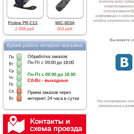
полноту всей соде
ответственност
использования б
информации о наличи
отдела клиентского о
Proline PR-C1335
MIC-803A
4PIN(п)/2RCA(м)+DJK-11(п)
2 058 руб.
263 руб.
386 руб.
Вы можете со
Время работы интернет-магазина
Обработка заказов
Пн
Пн-Пт с 09:00 до 18:00
Вт
Ср
Пн-Пт с 09:00 до 18:00
Чт
Сб-Вс - выходные
Пт
Сб
Прием заказов через
интернет 24 часа в сутки
Вс
При копировании или
обязательна к разм