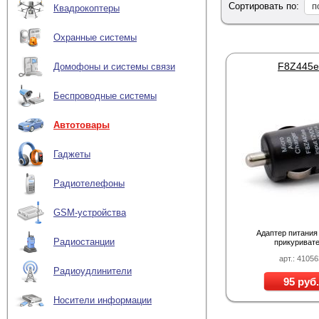
Сортировать по:
п
Квадрокоптеры
Охранные системы
F8Z445e
Домофоны и системы связи
Беспроводные системы
Автотовары
Гаджеты
Радиотелефоны
GSM-устройства
Адаптер питания
Радиостанции
прикуриват
арт.: 4105
Радиоудлинители
95 руб.
Носители информации