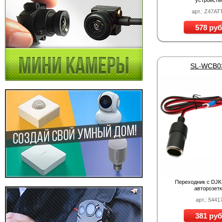
устройств
арт.: Z47AT
578 руб
SL-WCB0
Переходник с DJK
авторозет
арт.: 5441
381 руб