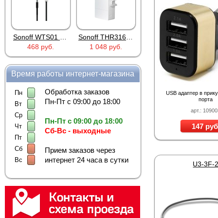
Sonoff WTS01 (RJ9)
Sonoff THR316 Origin
Car OBD Power Adapter MU0530
Pr
468 руб.
1 048 руб.
651 руб.
Время работы интернет-магазина
Обработка заказов
Пн
USB адаптер в прик
порта
Пн-Пт с 09:00 до 18:00
Вт
арт.: 1090
Ср
Пн-Пт с 09:00 до 18:00
147 руб
Чт
Сб-Вс - выходные
Пт
Сб
Прием заказов через
интернет 24 часа в сутки
Вс
U3-3F-