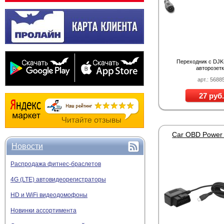
Переходник с DJK
авторозет
арт.: 5688
27 руб.
Новости
Распродажа фитнес-браслетов
4G (LTE) автовидеорегистраторы
HD и WiFi видеодомофоны
Новинки ассортимента