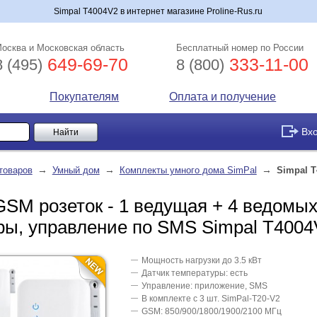
Simpal T4004V2 в интернет магазине Proline-Rus.ru
осква и Московская область
Бесплатный номер по России
649-69-70
333-11-00
8 (495)
8 (800)
Покупателям
Оплата и получение
Вх
→
→
→
товаров
Умный дом
Комплекты умного дома SimPal
Simpal T
SM розеток - 1 ведущая + 4 ведомых
ры, управление по SMS Simpal T4004
Мощность нагрузки до 3.5 кВт
Датчик температуры: есть
Управление: приложение, SMS
В комплекте с 3 шт. SimPal-T20-V2
GSM: 850/900/1800/1900/2100 МГц