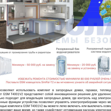
DJK-11Y(1м-4п) U3-1Y
Proline HA-CB01
Proline PR-LED0503F2AA RED
206 руб.
4 452 руб.
250 руб.
30 
позволяют использовать комплект в загородных домах, гаражах, тепл
кт GSM T4001V2 представляет собой инновационное решение для удаленног
ьно подходит для владельцев загородных домов, где контроль над электр
нные функции устройства позволяют управлять электроприборами через моб
ощью комплекта GSM T4001V2 вы можете легко включать или выключать освеще
 экономит ваше время, но также содействует оптимизации расхода электроэне