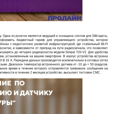
у. Одна из розеток является ведущей и оснащена слотом для SIM-карты,
о оформить бюджетный тариф для управляющего устройства, которое
йонах с недостаточно развитой инфраструктурой, где стабильный Wi-Fi
озетки, в зависимости от преград на пути радиосигнала, что позволяет
асширить до четырех радиорозеток модели Simpal T20-V2. Для удобства
м, установленным на вашем смартфоне. В корпус устройства встроена
20 В 16 А. Передача данных производится исключительно в сотовых сетях
ке. Диапазон температур встроенного датчика от -10 до + 50 градусов.
ьное время в течение которого отправляется тревожное сообщение на
ктивности в течение 2 месяцев устройство, высылает тестовое СМС.