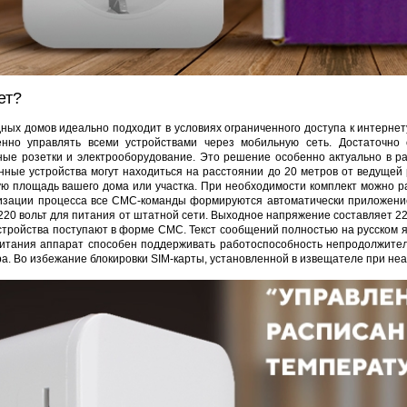
ет?
ных домов идеально подходит в условиях ограниченного доступа к интернет
енно управлять всеми устройствами через мобильную сеть. Достаточн
ные розетки и электрооборудование. Это решение особенно актуально в ра
ные устройства могут находиться на расстоянии до 20 метров от ведущей р
ую площадь вашего дома или участка. При необходимости комплект можно р
изации процесса все СМС-команды формируются автоматически приложение
 220 вольт для питания от штатной сети. Выходное напряжение составляет 2
тройства поступают в форме СМС. Текст сообщений полностью на русском язы
итания аппарат способен поддерживать работоспособность непродолжител
. Во избежание блокировки SIM-карты, установленной в извещателе при неа