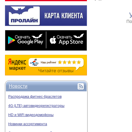
Новости
Распродажа фитнес-браслетов
4G (LTE) автовидеорегистраторы
HD и WiFi видеодомофоны
Новинки ассортимента