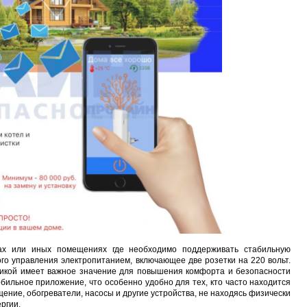
Карта EM Marine (тонкая)
EM-Marine N006BB
BL-5C 3.7В/2000мАч
Proline PR-HPT615T
руб.
137 руб.
323 руб.
6 137 руб.
ицах или иных помещениях где необходимо поддерживать стабильную
о управления электропитанием, включающее две розетки на 220 вольт.
оникой имеет важное значение для повышения комфорта и безопасности
ильное приложение, что особенно удобно для тех, кто часто находится
ние, обогреватели, насосы и другие устройства, не находясь физически
ргии.