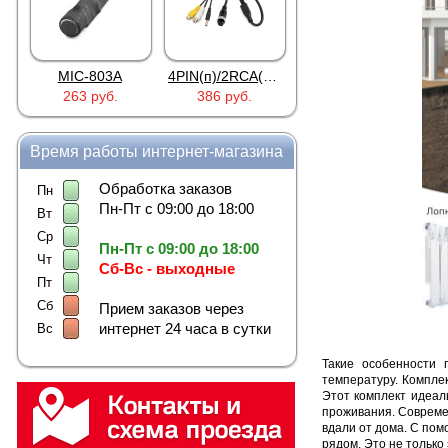
4PIN(п)/2RCA(м)+DJK-11(п)
4PIN(п)/2RCA(п)+DJK-11(п)
DJK-11Y(1м-2п) U3-1L
386 руб.
386 руб.
97 руб.
Время работы интернет-магазина
Обработка заказов
Пн
Пн-Пт с 09:00 до 18:00
Вт
Ср
Пн-Пт с 09:00 до 18:00
Чт
Сб-Вс - выходные
Пт
Сб
Прием заказов через
интернет 24 часа в сутки
Вс
Такие особенности 
температуру. Компле
Этот комплект идеал
проживания. Совреме
вдали от дома. С пом
рядом. Это не только