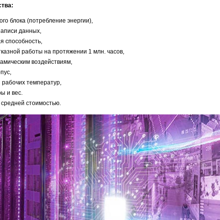
ства:
ого блока (потребление энергии),
записи данных,
я способность,
казной работы на протяжении 1 млн. часов,
намическим воздействиям,
пус,
 рабочих температур,
ы и вес.
 средней стоимостью.