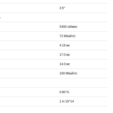
3.5''
Ь
5400 об/мин
72 Мбайт/с
4.16 мс
17.0 мс
14.0 мс
100 Мбайт/с
0.80 %
1 in 10^14