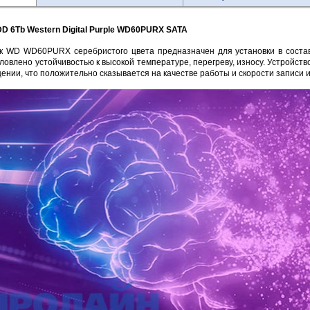
DD 6Tb Western Digital Purple WD60PURX SATA
к WD WD60PURX серебристого цвета предназначен для установки в состав
ловлено устойчивостью к высокой температуре, перегреву, износу. Устройств
ении, что положительно сказывается на качестве работы и скорости записи