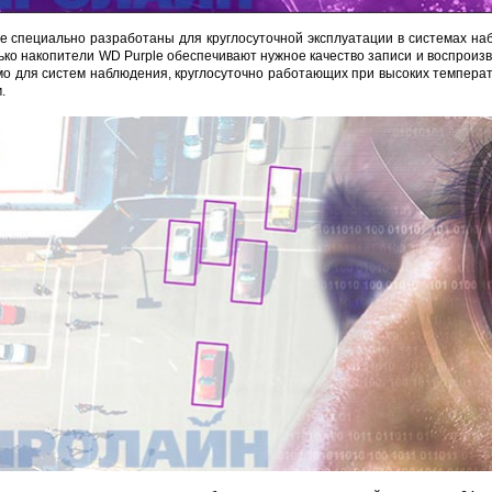
e специально разработаны для круглосуточной эксплуатации в системах на
ько накопители WD Purple обеспечивают нужное качество записи и воспроиз
 для систем наблюдения, круглосуточно работающих при высоких температур
DJK-11Y(1м-4п) U3-1Y
Proline HA-CB01
Proline PR-LED0503F2AA RED
.
206 руб.
4 452 руб.
250 руб.
30 