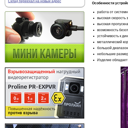
Склад переехал на новый адрес
Особенности устрой
работа от системн
высокая скорость 
высокая пропускна
возможность безот
устойчивость к ди
металлический кор
большой диапазон
небольшие размер
Изделие обладает