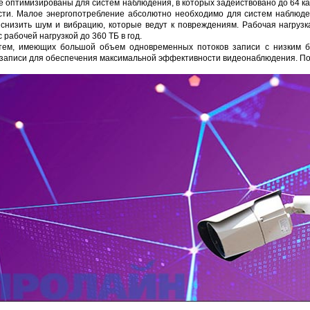
e оптимизированы для систем наблюдения, в которых задействовано до 64 к
ти. Малое энергопотребление абсолютно необходимо для систем наблюден
ет снизить шум и вибрацию, которые ведут к повреждениям. Рабочая нагруз
 рабочей нагрузкой до 360 ТБ в год.
тем, имеющих большой объем одновременных потоков записи с низким би
записи для обеспечения максимальной эффективности видеонаблюдения. По