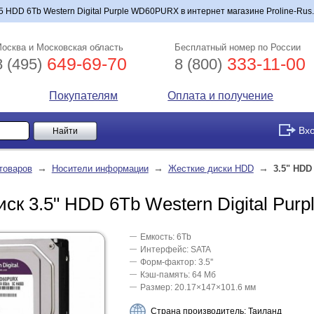
.5 HDD 6Tb Western Digital Purple WD60PURX в интернет магазине Proline-Rus.
осква и Московская область
Бесплатный номер по России
649-69-70
333-11-00
8 (495)
8 (800)
Покупателям
Оплата и получение
Вх
→
→
→
товаров
Носители информации
Жесткие диски HDD
3.5" HDD
иск 3.5" HDD 6Tb Western Digital Pu
Емкость: 6Tb
Интерфейс: SATA
Форм-фактор: 3.5''
Кэш-память: 64 Мб
Размер: 20.17×147×101.6 мм
Страна производитель: Таиланд