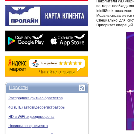
Накопители WD Purpl
по мере необходимос
IntelliSeek позволя
Модель справляется с
Специально для сис
Приоритет операций 
Новости
Распродажа фитнес-браслетов
4G (LTE) автовидеорегистраторы
HD и WiFi видеодомофоны
Новинки ассортимента