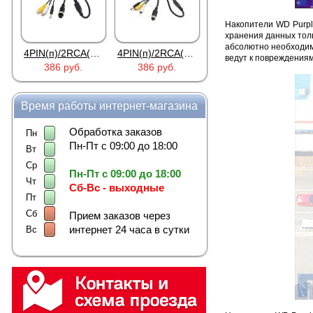
Накопители WD Purpl
хранения данных тол
абсолютно необходимо
4PIN(п)/2RCA(м)+DJK-11(п)
4PIN(п)/2RCA(п)+DJK-11(п)
DJK-11Y(1м-2п) U3-1L
ведут к повреждениям
386 руб.
386 руб.
97 руб.
Время работы интернет-магазина
Обработка заказов
Пн
Пн-Пт с 09:00 до 18:00
Вт
Ср
Пн-Пт с 09:00 до 18:00
Чт
Сб-Вс - выходные
Пт
Сб
Прием заказов через
интернет 24 часа в сутки
Вс