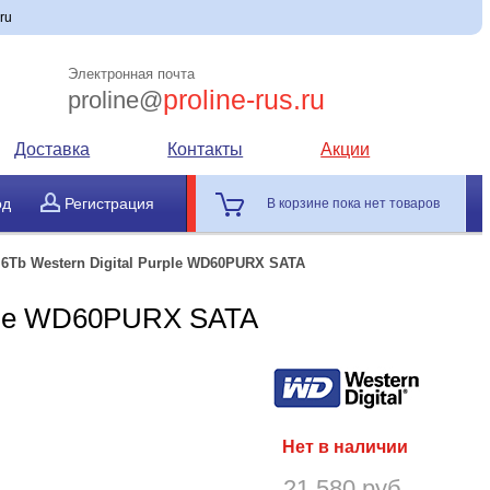
ru
Электронная почта
proline-rus.ru
proline@
Доставка
Контакты
Акции
од
Регистрация
В корзине пока нет товаров
 6Tb Western Digital Purple WD60PURX SATA
rple WD60PURX SATA
Нет в наличии
21 580 руб.