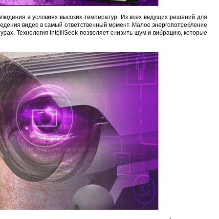
блюдения в условиях высоких температур. Из всех ведущих решений для
ведения видео в самый ответственный момент. Малое энергопотребление
ах. Технология IntelliSeek позволяет снизить шум и вибрацию, которые
Карта EM Marine (тонкая)
EM-Marine N006BB
BL-5C 3.7В/2000мАч
Proline PR-HPT615T
руб.
137 руб.
323 руб.
6 137 руб.