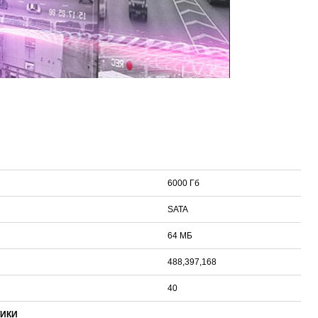
6000 Гб
SATA
64 МБ
488,397,168
40
ТИКИ