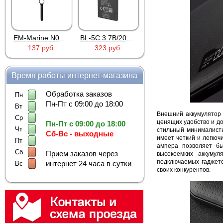
EM-Marine N006BB
BL-5C 3.7В/2000мАч
Proline PR-HPT615TY
137 руб.
323 руб.
6 137 руб.
Время работы интернет-магазина
Обработка заказов
Пн
Пн-Пт с 09:00 до 18:00
Вт
Внешний аккумулятор 
Ср
ценящих удобство и до
Пн-Пт с 09:00 до 18:00
Чт
стильный минималисти
Сб-Вс - выходные
имеет четкий и легко
Пт
ампера позволяет бы
Сб
Прием заказов через
высокоемких аккуму
подключаемых гаджето
интернет 24 часа в сутки
Вс
своих конкурентов.