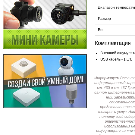
Диапазон температу
Размер
Вес
Комплектация
Внешний аккумулято
USB кабель - 1 шт.
Информируем Вас о т
информационный харак
ст. 435 и ст. 437 Г
данном интернет-мага
них. Зарегистр
собственност
представленного т
товаров и услуг. Н
полноту всей соде
ответственност
использования б
информации о наличи