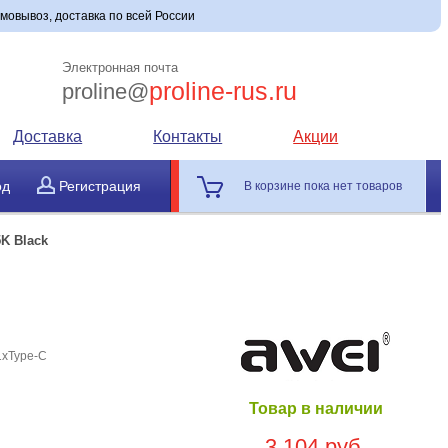
амовывоз, доставка по всей России
Электронная почта
proline-rus.ru
proline@
Доставка
Контакты
Акции
од
Регистрация
В корзине пока нет товаров
K Black
1хType-C
Товар в наличии
3 104 руб.