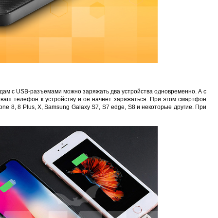
Карта EM Marine (тонкая)
EM-Marine N006BB
BL-5C 3.7В/2000мАч
Proline PR-HPT615T
руб.
137 руб.
323 руб.
6 137 руб.
одам с USB-разъемами можно заряжать два устройства одновременно. А с
ваш телефон к устройству и он начнет заряжаться. При этом смартфон
 8, 8 Plus, X, Samsung Galaxy S7, S7 edge, S8 и некоторые другие. При