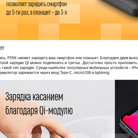
DJK-11Y(1м-4п) U3-1Y
Proline HA-CB01
Proline PR-LED0503F2AA RED
206 руб.
4 452 руб.
250 руб.
30 
ет
лись, P55K сможет зарядить ваш смартфон или планшет. Благодаря двум вых
рой зарядки Qi можно подключить и третье. Достаточно просто приложить 
такой тип зарядки. Среди наиболее популярных мобильных устройств – iPhone
умулятор заряжается через вход Type-C, microUSB и lightning.