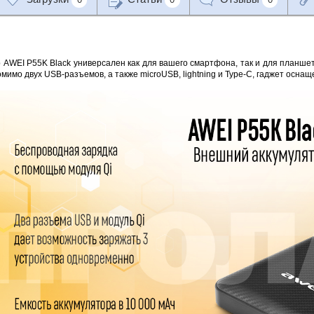
AWEI P55K Black универсален как для вашего смартфона, так и для планшета
мимо двух USB-разъемов, а также microUSB, lightning и Type-C, гаджет осна