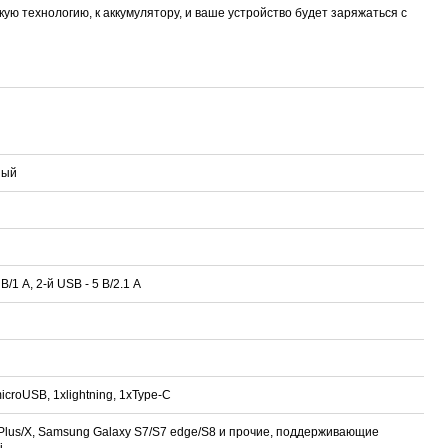
ю технологию, к аккумулятору, и ваше устройство будет заряжаться с
ный
В/1 A, 2-й USB - 5 В/2.1 A
croUSB, 1xlightning, 1хType-C
 Plus/X, Samsung Galaxy S7/S7 edge/S8 и прочие, поддерживающие
i