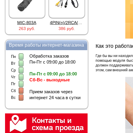
4PIN(п)/2RCA(м)+DJK-11(п)
4PIN(п)/2RCA(п)+DJK-11(п)
DJK-11Y(1м-2п) U3-1L
386 руб.
386 руб.
97 руб.
Время работы интернет-магазина
Как это работа
Обработка заказов
Где бы вы ни находи
Пн
помощью модуля быст
Пн-Пт с 09:00 до 18:00
Вт
должен поддерживать 
Ср
этом, сам внешний акк
Пн-Пт с 09:00 до 18:00
Чт
Сб-Вс - выходные
Пт
Сб
Прием заказов через
интернет 24 часа в сутки
Вс