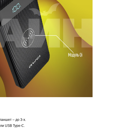
ланшет – до 3-х.
или USB Type-C.