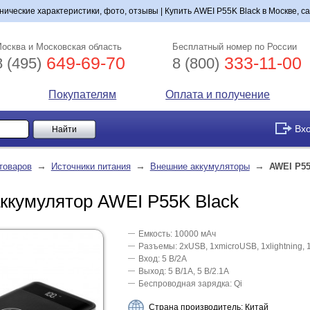
ические характеристики, фото, отзывы | Купить AWEI P55K Black в Москве, с
осква и Московская область
Бесплатный номер по России
649-69-70
333-11-00
8 (495)
8 (800)
Покупателям
Оплата и получение
Вх
→
→
→
товаров
Источники питания
Внешние аккумуляторы
AWEI P55
ккумулятор AWEI P55K Black
Емкость: 10000 мАч
Разъемы: 2xUSB, 1хmicroUSB, 1хlightning, 
Вход: 5 В/2A
Выход: 5 В/1A, 5 В/2.1A
Беспроводная зарядка: Qi
Страна производитель: Китай