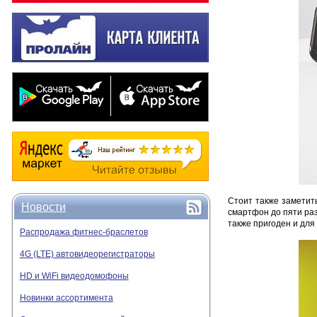
Стоит также заметит
Новости
смартфон до пяти раз
также пригоден и для
Распродажа фитнес-браслетов
4G (LTE) автовидеорегистраторы
HD и WiFi видеодомофоны
Новинки ассортимента