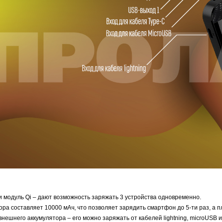
 модуль Qi – дают возможность заряжать 3 устройства одновременно.
ора составляет 10000 мАч, что позволяет зарядить смартфон до 5-ти раз, а п
внешнего аккумулятора – его можно заряжать от кабелей lightning, microUSB 