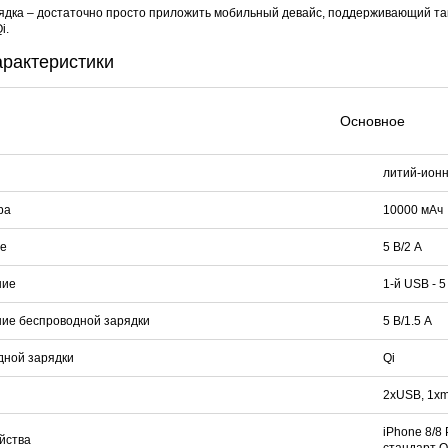
дка – достаточно просто приложить мобильный девайс, поддерживающий таку
i.
арактеристики
Основное
литий-ион
ра
10000 мАч
е
5 В/2 A
ние
1-й USB - 5 
ие беспроводной зарядки
5 В/1.5 A
дной зарядки
Qi
2xUSB, 1xmi
iPhone 8/8
йства
стандарт Q