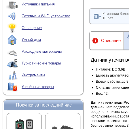
Источники питания
Компании боле
Сетевые и Wi-Fi устройства
10 лет
Освещение
Умный дом
Описание
Расходные материалы
Датчик утечки 
Туристические товары
Питание: DC 3.6В
Инструменты
Емкость аккумулято
Время работы: до 8
Уценённые товары
Сила звучания сире
Вес: 42 г
Датчик утечки воды
Pr
Покупки за последний час
дальнейшего подтоплен
соединения использует
использовании, работа
посылается сигнал на 
беспрерывно первых 3