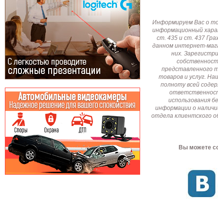
Информируем Вас о т
информационный харак
ст. 435 и ст. 437 Г
данном интернет-мага
них. Зарегистр
собственност
представленного т
товаров и услуг. Н
полноту всей соде
ответственност
использования б
информации о наличи
отдела клиентского о
Вы можете со