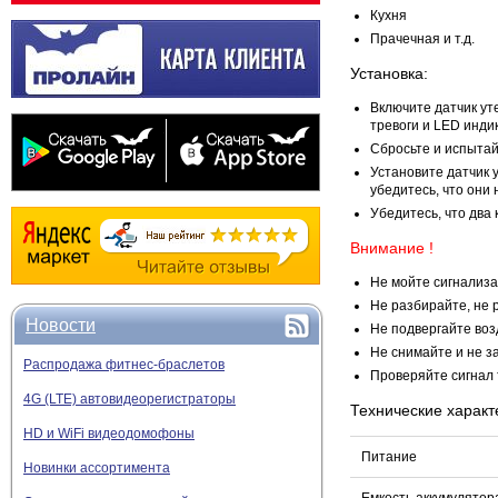
Кухня
Прачечная и т.д.
Установка:
Включите датчик ут
тревоги и LED инди
Сбросьте и испытай
Установите датчик у
убедитесь, что они 
Убедитесь, что два 
Внимание !
Не мойте сигнализа
Не разбирайте, не 
Новости
Не подвергайте воз
Не снимайте и не з
Распродажа фитнес-браслетов
Проверяйте сигнал 
4G (LTE) автовидеорегистраторы
Технические характ
HD и WiFi видеодомофоны
Питание
Новинки ассортимента
Емкость аккумулятор