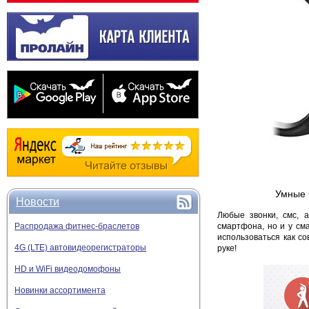
Умные 
Новости
Любые звонки, смс, 
Распродажа фитнес-браслетов
смартфона, но и у сма
использоваться как с
4G (LTE) автовидеорегистраторы
руке!
HD и WiFi видеодомофоны
Новинки ассортимента