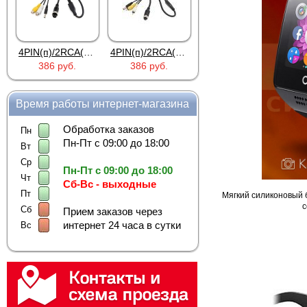
4PIN(п)/2RCA(м)+DJK-11(п)
4PIN(п)/2RCA(п)+DJK-11(п)
DJK-11Y(1м-2п) U3-1L
386 руб.
386 руб.
97 руб.
2
Время работы интернет-магазина
Обработка заказов
Пн
Пн-Пт с 09:00 до 18:00
Вт
Ср
Пн-Пт с 09:00 до 18:00
Чт
Сб-Вс - выходные
Пт
Мягкий силиконовый 
с
Сб
Прием заказов через
интернет 24 часа в сутки
Вс