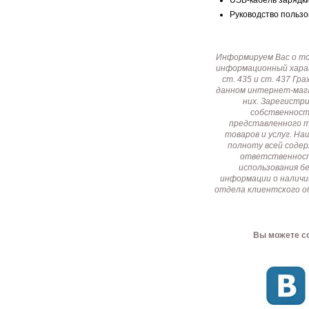
USB-кабель зарядки 
Руководство пользов
Информируем Вас о т
информационный харак
ст. 435 и ст. 437 Г
данном интернет-мага
них. Зарегистр
собственност
представленного т
товаров и услуг. Н
полноту всей соде
ответственност
использования б
информации о наличи
отдела клиентского о
Вы можете со