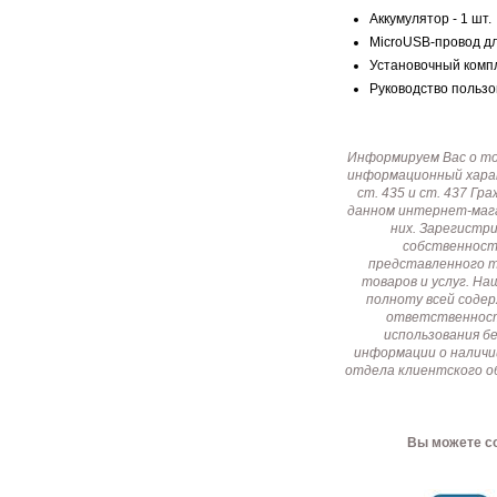
Аккумулятор - 1 шт.
MicroUSB-провод для
Установочный компл
Руководство пользов
Информируем Вас о т
информационный харак
ст. 435 и ст. 437 Г
данном интернет-мага
них. Зарегистр
собственност
представленного т
товаров и услуг. Н
полноту всей соде
ответственност
использования б
информации о наличи
отдела клиентского о
Вы можете со