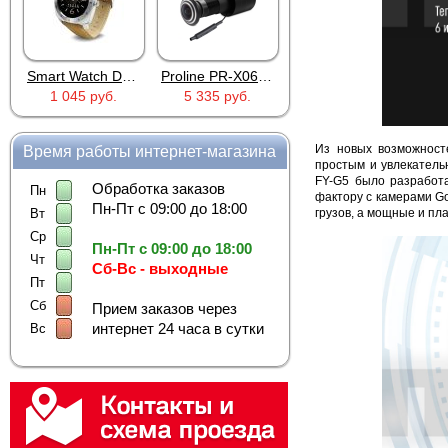
Smart Watch DM88 Silver
Proline PR-X06WR
RTU5024
1 045 руб.
5 335 руб.
2 690 руб.
Из новых возможност
Время работы интернет-магазина
простым и увлекатель
FY-G5 было разработа
Обработка заказов
Пн
фактору с камерами Go
Пн-Пт с 09:00 до 18:00
грузов, а мощные и пл
Вт
Ср
Пн-Пт с 09:00 до 18:00
Чт
Сб-Вс - выходные
Пт
Сб
Прием заказов через
интернет 24 часа в сутки
Вс