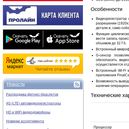
Особенности
Видеорегистратор 
разрешении (1920х1
детали и, само-соб
Функция циклическ
вести запись проис
объемом до 32 Гб.
Встроенный микрофо
G-сенсор позволя
обезопасить виде
осуществляется о
Встроенный Wi-Fi 
приложения FinalCa
Возможность вывода
Новости
наличии операционн
Технические ха
Распродажа фитнес-браслетов
4G (LTE) автовидеорегистраторы
HD и WiFi видеодомофоны
Новинки ассортимента
Процессор