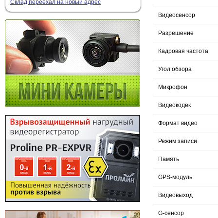
Склад переехал на новый адрес
Видеосенсор
Разрешение
Кадровая частота
Угол обзора
Микрофон
Видеокодек
Формат видео
Режим записи
Память
GPS-модуль
Видеовыход
G-сенсор