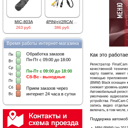
MIC-803A
4PIN(п)/2RCA(м)+DJK-11(п)
4PIN(п)/2RCA(п)+DJK-11(п)
263 руб.
386 руб.
386 руб.
Время работы интернет-магазина
Обработка заказов
Как это работае
Пн
Пн-Пт с 09:00 до 18:00
Вт
Регистратор FinalCa
Ср
качественной техниче
Пн-Пт с 09:00 до 18:00
карту памяти, имеет
Чт
Сб-Вс - выходные
помощью приложения
Пт
(BMW) Black оснащен к
снижает уровень шумов
Сб
Прием заказов через
Автомобильный регист
интернет 24 часа в сутки
Вс
умолчанию аудиозапи
устройства. FinalCam
запись видео отдель
включать, в том числе
Поддержка автомоб
MINI (BMW) (до 2013