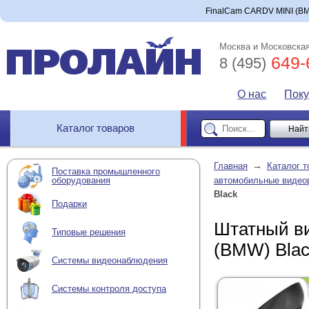
FinalCam CARDV MINI (BMW
Москва и Московская
649-
8 (495)
О нас
Пок
Каталог товаров
→
Главная
Каталог т
Поставка промышленного
оборудования
автомобильные видео
Black
Подарки
Штатный в
Типовые решения
(BMW) Bla
Системы видеонаблюдения
Системы контроля доступа