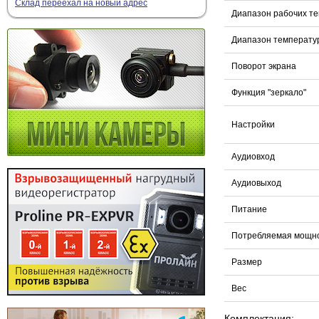
Склад переехал на новый адрес
Диапазон рабочих т
Диапазон температу
Поворот экрана
Функция "зеркало"
Настройки
Аудиовход
Аудиовыход
Питание
Потребляемая мощн
Размер
Вес
Комплектация: