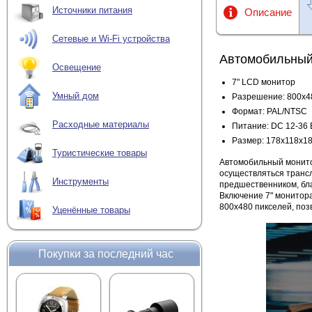
Источники питания
Описание
Сетевые и Wi-Fi устройства
Автомобильный 
Освещение
7" LCD монитор
Умный дом
Разрешение: 800x4
Формат: PAL/NTSC
Расходные материалы
Питание: DC 12-36 
Размер: 178х118х1
Туристические товары
Автомобильный монит
осуществляться транс
Инструменты
предшественником, бла
Включение 7" монитор
800x480 пикселей, поз
Уценённые товары
Покупки за последний час