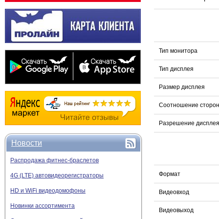
Тип монитора
Тип дисплея
Размер дисплея
Соотношение сторо
Разрешение диспле
Новости
Распродажа фитнес-браслетов
Формат
4G (LTE) автовидеорегистраторы
HD и WiFi видеодомофоны
Видеовход
Новинки ассортимента
Видеовыход