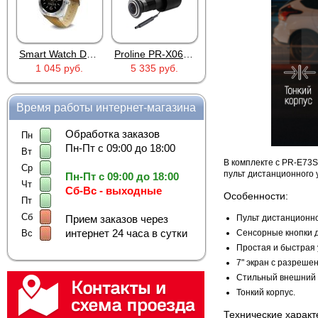
Smart Watch DM88 Silver
Proline PR-X06WR
RTU5024
1 045 руб.
5 335 руб.
2 690 руб.
Время работы интернет-магазина
Обработка заказов
Пн
Пн-Пт с 09:00 до 18:00
Вт
В комплекте с PR-E73S
Ср
пульт дистанционного 
Пн-Пт с 09:00 до 18:00
Чт
Сб-Вс - выходные
Особенности:
Пт
Сб
Пульт дистанционно
Прием заказов через
интернет 24 часа в сутки
Сенсорные кнопки д
Вс
Простая и быстрая 
7" экран с разреше
Стильный внешний 
Тонкий корпус.
Технические характ