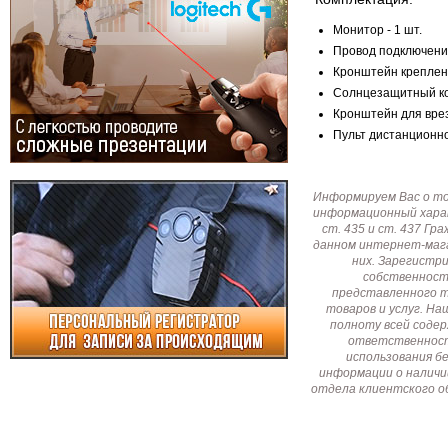
Монитор - 1 шт.
Провод подключения
Кронштейн креплени
Солнцезащитный коз
Кронштейн для врез
Пульт дистанционно
Информируем Вас о т
информационный харак
ст. 435 и ст. 437 Г
данном интернет-мага
них. Зарегистр
собственност
представленного т
товаров и услуг. Н
полноту всей соде
ответственност
использования б
информации о наличи
отдела клиентского о