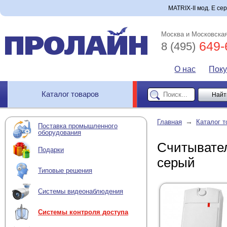
MATRIX-II мод. E се
Москва и Московская
649-
8 (495)
О нас
Пок
Каталог товаров
→
Главная
Каталог т
Поставка промышленного
оборудования
Считывател
Подарки
серый
Типовые решения
Системы видеонаблюдения
Системы контроля доступа