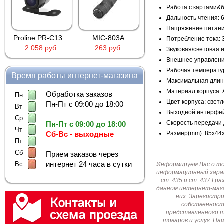
Работа с картами&б
Дальность чтения: 
Напряжение питания
Proline PR-C1335
MIC-803A
4PIN(п)/2RCA(м)+DJK-11(п)
Потребление тока:
2 058 руб.
263 руб.
386 руб.
Звуковая/световая 
Внешнее управлени
Рабочая температур
Время работы интернет-магазина
Максимальная длина
Материал корпуса: 
Обработка заказов
Пн
Цвет корпуса: свет
Пн-Пт с 09:00 до 18:00
Вт
Выходной интерфей
Ср
Скорость передачи д
Пн-Пт с 09:00 до 18:00
Чт
Сб-Вс - выходные
Размер(mm): 85х44
Пт
Сб
Прием заказов через
интернет 24 часа в сутки
Вс
Информируем Вас о т
информационный харак
ст. 435 и ст. 437 Г
данном интернет-мага
них. Зарегистр
собственност
представленного т
товаров и услуг. Н