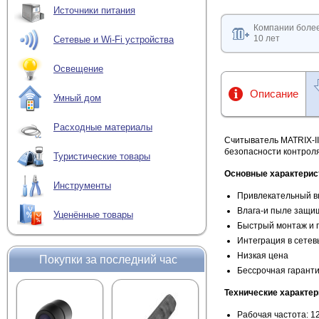
Источники питания
Компании боле
10 лет
Сетевые и Wi-Fi устройства
Освещение
Описание
Умный дом
Расходные материалы
Считыватель MATRIX-I
безопасности контроля
Туристические товары
Основные характерис
Инструменты
Привлекательный в
Влага-и пыле защи
Уценённые товары
Быстрый монтаж и 
Интеграция в сете
Низкая цена
Покупки за последний час
Бессрочная гарант
Технические характер
Рабочая частота: 1