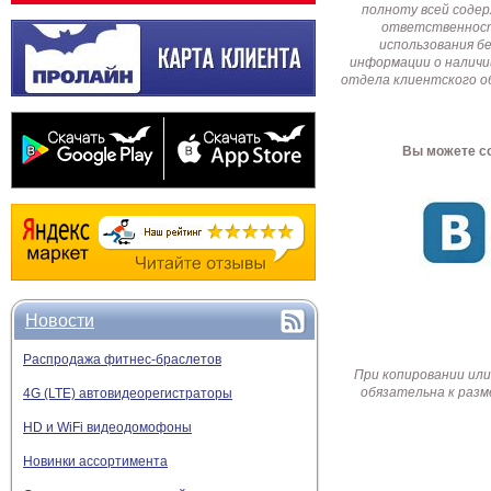
полноту всей соде
ответственност
использования б
информации о наличи
отдела клиентского о
Вы можете со
Новости
Распродажа фитнес-браслетов
При копировании или
обязательна к разм
4G (LTE) автовидеорегистраторы
HD и WiFi видеодомофоны
Новинки ассортимента