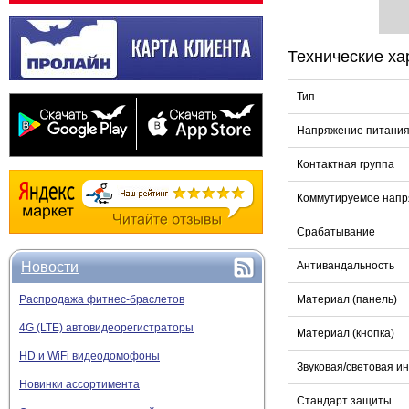
Технические ха
Тип
Напряжение питани
Контактная группа
Коммутируемое напр
Срабатывание
Новости
Антивандальность
Распродажа фитнес-браслетов
Материал (панель)
4G (LTE) автовидеорегистраторы
Материал (кнопка)
HD и WiFi видеодомофоны
Звуковая/световая и
Новинки ассортимента
Стандарт защиты