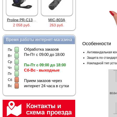
Proline PR-C1335
MIC-803A
4PIN(п)/2RCA(м)+DJK-11(п)
2 058 руб.
263 руб.
386 руб.
Время работы интернет-магазина
Особенности
Обработка заказов
Пн
Антивандальная кон
Пн-Пт с 09:00 до 18:00
Вт
Защита по стандар
Ср
Накладной тип уста
Пн-Пт с 09:00 до 18:00
Чт
Сб-Вс - выходные
Пт
Сб
Прием заказов через
интернет 24 часа в сутки
Вс