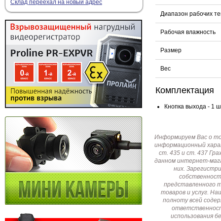
Склад переехал на новый адрес
Диапазон рабочих т
Рабочая влажность
Размер
Вес
Комплектация
Кнопка выхода - 1 ш
Информируем Вас о т
информационный харак
ст. 435 и ст. 437 Г
данном интернет-мага
них. Зарегистр
собственност
представленного т
товаров и услуг. Н
полноту всей соде
ответственност
использования б