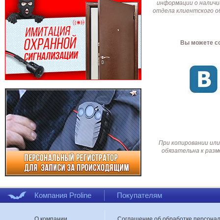
информации о наличи
отдела клиентского о
Вы можете со
При копировании или
обязательна к разм
Компания Proline
Покупателям
О компании
Соглашение об обработке персона