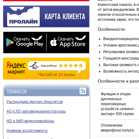
Клиентская панель, в 
от актов вандализма. 
панели относительно в
источника звука, что 
Особенности:
Вандалозащищенная
Угловое крепление 
Регулировка громко
Гнущаяся конструк
Высокая громкость 
Возможность интегр
Особенности и раз
Новости
Функции и опции
дуплексных
Распродажа фитнес-браслетов
переговорных
устройств «клиент-
4G (LTE) автовидеорегистраторы
кассир» 500 серии
HD и WiFi видеодомофоны
Отключение
микрофона пульта
Новинки ассортимента