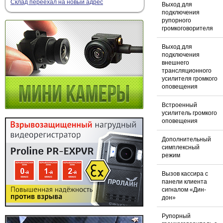
Склад переехал на новый адрес
Выход для
подключения
рупорного
громкоговорителя
Выход для
подключения
внешнего
трансляционного
усилителя громкого
оповещения
Встроенный
усилитель громкого
оповещения
Дополнительный
симплексный
режим
Вызов кассира с
панели клиента
сигналом «Дин-
дон»
Рупорный