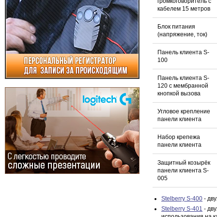
громкоговоритель с
кабелем 15 метров
Блок питания
(напряжение, ток)
Панель клиента S-
100
Панель клиента S-
120 с мембранной
кнопкой вызова
Угловое крепление
панели клиента
Набор крепежа
панели клиента
Защитный козырёк
панели клиента S-
005
Stelberry S-400
- дв
Stelberry S-401
- дв
использования на к