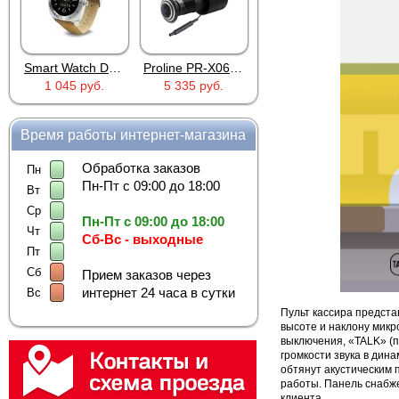
Smart Watch DM88 Silver
Proline PR-X06WR
RTU5024
1 045 руб.
5 335 руб.
2 690 руб.
Время работы интернет-магазина
Обработка заказов
Пн
Пн-Пт с 09:00 до 18:00
Вт
Ср
Пн-Пт с 09:00 до 18:00
Чт
Сб-Вс - выходные
Пт
Сб
Прием заказов через
интернет 24 часа в сутки
Вс
Пульт кассира предста
высоте и наклону микр
выключения, «TALK» (п
громкости звука в дин
обтянут акустическим 
работы. Панель снабж
клиента.