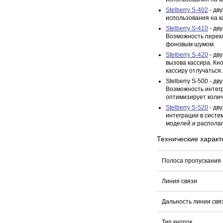
Stelberry S-402
- дв
использования на к
Stelberry S-410
- дв
Возможность перекл
фоновым шумом.
Stelberry S-420
- дв
вызова кассира. Кн
кассиру отлучаться.
Stelberry S-500 - 
Возможность интег
оптимизирует колич
Stelberry S-520
- дв
интеграции в систе
моделей и располаг
Технические характ
Полоса пропускания
Линия связи
Дальность линии свя
Тип кнопок