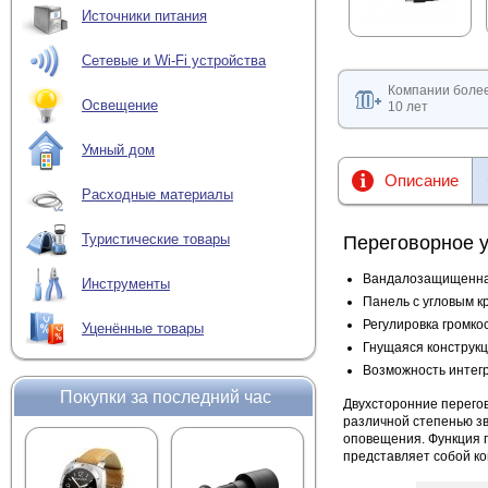
Источники питания
Сетевые и Wi-Fi устройства
Компании боле
Освещение
10 лет
Умный дом
Описание
Расходные материалы
Туристические товары
Переговорное у
Вандалозащищенна
Инструменты
Панель с угловым 
Регулировка громко
Уценённые товары
Гнущаяся конструк
Возможность интег
Покупки за последний час
Двухсторонние перегов
различной степенью зв
оповещения. Функция п
представляет собой ко