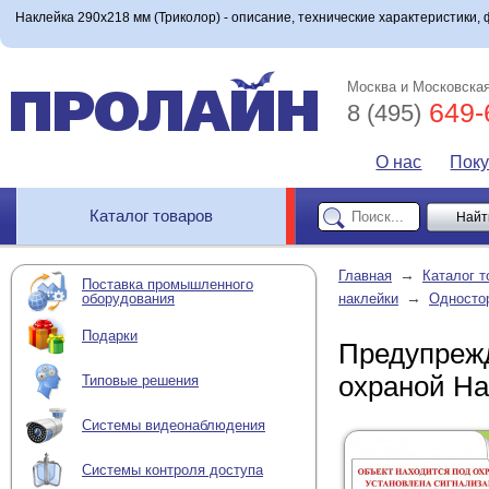
Наклейка 290x218 мм (Триколор) - описание, технические характеристики, 
Москва и Московская
649-
8 (495)
О нас
Пок
Каталог товаров
→
Главная
Каталог т
Поставка промышленного
→
оборудования
наклейки
Односто
Подарки
Предупрежд
охраной На
Типовые решения
Системы видеонаблюдения
Системы контроля доступа