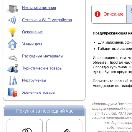
Источники питания
Описание
Сетевые и Wi-Fi устройства
Освещение
Предупреждающая нак
Для магазинов, офи
Умный дом
Габаритные размер
Расходные материалы
Информация о том, чт
объекте. Простая накл
к порядку хулиганов. 
Туристические товары
где требуется предотв
Инструменты
Посмотрите полный 
менеджерам по телефо
Уценённые товары
Информируем Вас о т
информационный харак
Покупки за последний час
ст. 435 и ст. 437 Г
данном интернет-мага
них. Зарегистр
собственност