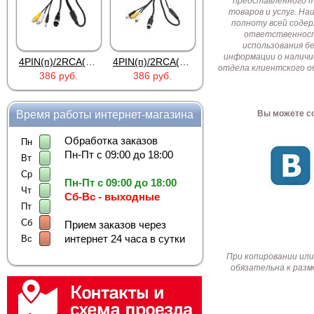
представленного т
товаров и услуг. Н
полноту всей соде
ответственност
использования б
информации о наличи
4PIN(п)/2RCA(м)+DJK-11(п)
4PIN(п)/2RCA(п)+DJK-11(п)
DJK-11Y(1м-2п) U3-1L
отдела клиентского о
386 руб.
386 руб.
97 руб.
Время работы интернет-магазина
Вы можете со
Обработка заказов
Пн
Пн-Пт с 09:00 до 18:00
Вт
Ср
Пн-Пт с 09:00 до 18:00
Чт
Сб-Вс - выходные
Пт
Сб
Прием заказов через
интернет 24 часа в сутки
Вс
При копировании или
обязательна к разм