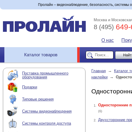
Пролайн – видеонаблюдение, безопасность, системы 
Москва и Московская
649-
8 (495)
О нас
Пок
Каталог товаров
→
Главная
Каталог т
Поставка промышленного
→
оборудования
наклейки
Односто
Подарки
Односторонн
Типовые решения
Односторонние 
1.
Системы видеонаблюдения
(6)
Двухсторонние пр
2.
Системы контроля доступа