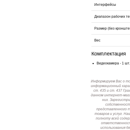
Интерфейсы
Диапазон рабочих т
Размер (без кронште
Вес
Комплектация
Видеокамера - 1 шт.
Информируем Вас о т
информационный харак
ст. 435 и ст. 437 Г
данном интернет-мага
них. Зарегистр
собственност
представленного т
товаров и услуг. Н
полноту всей соде
ответственност
использования б