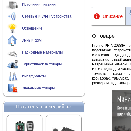
Источники питания
Описание
Сетевые и Wi-Fi устройства
Освещение
О товаре
Умный дом
Proline PR-M2038IR п
подсветкой.
Устройст
Расходные материалы
и
отлично подходит дл
однако есть необходи
Туристические товары
Разрешение камеры Fu
ИК-светодиодам
940нм
темноте на расстояни
Инструменты
коридорах, тамбурах
размерам видеокамер
Уценённые товары
Покупки за последний час