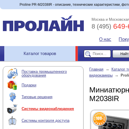
Proline PR-M2038IR - описание, технические характеристики, фото
Москва и Московская
649-
8 (495)
О нас
Пок
Каталог товаров
→
Главная
Каталог т
Поставка промышленного
→
оборудования
видеокамеры
Prol
Подарки
Миниатюрна
M2038IR
Типовые решения
Системы видеонаблюдения
Системы контроля доступа