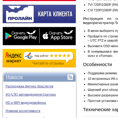
TVI 720P/1080P (PA
CVI 720P/1080P (P
Инструкция по с
видеорегистратор 5
В меню выберите пу
Пройдите по строке
– UTC PTZ и закрой
Вызовите OSD-меню
В появившемся мен
size» и «Format».
Особенности
Поддержка режима 
Новости
10 встроенных ИК-
Миниатюрные разме
Распродажа фитнес-браслетов
Широкий угол обзор
4G (LTE) автовидеорегистраторы
Высокое разрешени
Простая установка 
HD и WiFi видеодомофоны
Технические ха
Новинки ассортимента