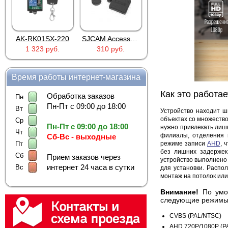
AK-RK01SX-220
SJCAM Accessories SJ5000 Lens Caps
FG-100 для FINEVu
1 323 руб.
310 руб.
373 руб.
Время работы интернет-магазина
Как это работае
Обработка заказов
Пн
Пн-Пт с 09:00 до 18:00
Вт
Устройство находит ш
объектах со множество
Ср
Пн-Пт с 09:00 до 18:00
нужно привлекать лиш
Чт
филиалы, отделения 
Сб-Вс - выходные
режиме записи
AHD
, 
Пт
без лишних задержек
Сб
Прием заказов через
устройство выполнено
интернет 24 часа в сутки
Вс
для установки. Распол
монтаж на потолок или
Внимание!
По умо
следующие режимы
CVBS (PAL/NTSC)
AHD 720P/1080P (P