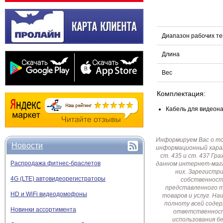
Диапазон рабочих т
Длина
Вес
Комплектация:
Кабель для видеона
Информируем Вас о т
Новости
информационный харак
ст. 435 и ст. 437 Г
Распродажа фитнес-браслетов
данном интернет-мага
них. Зарегистр
4G (LTE) автовидеорегистраторы
собственност
представленного т
HD и WiFi видеодомофоны
товаров и услуг. Н
полноту всей соде
Новинки ассортимента
ответственност
использования б