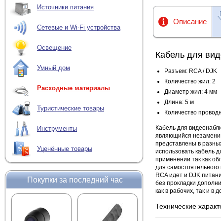
Источники питания
Описание
Сетевые и Wi-Fi устройства
Освещение
Кабель для ви
Умный дом
Разъем: RCA / DJK
Количество жил: 2
Расходные материалы
Диаметр жил: 4 мм
Длина: 5 м
Туристические товары
Количество проводн
Кабель для видеонабл
Инструменты
являющийся незаменим
представлены в разных 
Уценённые товары
использовать кабель 
применении так как об
для самостоятельного 
RCA идет и DJK питани
Покупки за последний час
без прокладки дополни
как в рабочих, так и 
Технические характ