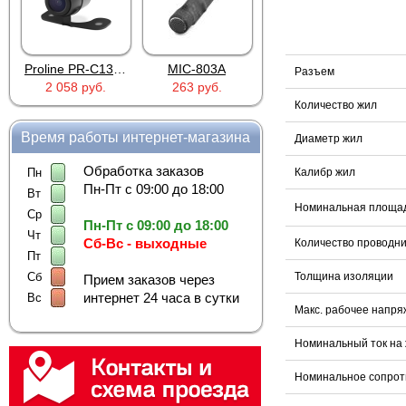
Proline PR-C1335
MIC-803A
4PIN(п)/2RCA(м)+DJK-11(п)
Разъем
2 058 руб.
263 руб.
386 руб.
Количество жил
Время работы интернет-магазина
Диаметр жил
Обработка заказов
Пн
Калибр жил
Пн-Пт с 09:00 до 18:00
Вт
Номинальная площад
Ср
Пн-Пт с 09:00 до 18:00
Чт
Сб-Вс - выходные
Количество проводни
Пт
Сб
Толщина изоляции
Прием заказов через
интернет 24 часа в сутки
Вс
Макс. рабочее напр
Номинальный ток на 
Номинальное сопрот