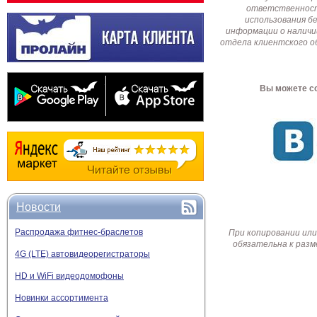
ответственност
использования б
информации о наличи
отдела клиентского о
Вы можете со
Новости
Распродажа фитнес-браслетов
При копировании или
обязательна к разм
4G (LTE) автовидеорегистраторы
HD и WiFi видеодомофоны
Новинки ассортимента