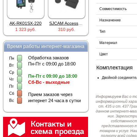
Совместимость
Назначение
AK-RK01SX-220
SJCAM Accessories SJ5000 Lens Caps
FG-100 для FINEVu
1 323 руб.
310 руб.
373 руб.
Тип
Материал
Время работы интернет-магазина
Цвет
Обработка заказов
Пн
Пн-Пт с 09:00 до 18:00
Вт
Комплектация
Ср
Пн-Пт с 09:00 до 18:00
Двойной соединител
Чт
Сб-Вс - выходные
Пт
Сб
Прием заказов через
Информируем Вас о т
интернет 24 часа в сутки
Вс
информационный харак
ст. 435 и ст. 437 Г
данном интернет-мага
них. Зарегистр
собственност
представленного т
товаров и услуг. Н
полноту всей соде