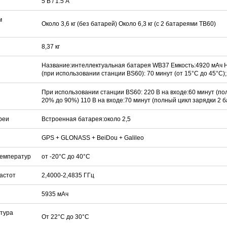
5 В / 1.5 A
м
Около 3,6 кг (без батарей) Около 6,3 кг (с 2 батареями TB60)
8,37 кг
Название:интеллектуальная батарея WB37 Емкость:4920 мАч Н
(при использовании станции BS60): 70 минут (от 15°C до 45°C);
При использовании станции BS60: 220 В на входе:60 минут (по
20% до 90%) 110 В на входе:70 минут (полный цикл зарядки 2 б
реи
Встроенная батарея:около 2,5
GPS + GLONASS + BeiDou + Galileo
температур
от -20°C до 40°C
астот
2,4000-2,4835 ГГц
5935 мАч
тура
От 22°C до 30°C