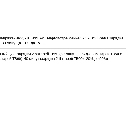
апряжение:7,6 В Тип:LiPo Энергопотребление:37,39 Втч Время зарядки
130 минут (от 0°C до 15°C)
лный цикл зарядки 2 батарей TB60),30 минут (зарядка 2 батарей TB60 с
атарей TB60), 40 минут (зарядка 2 батарей TB60 с 20% до 90%)