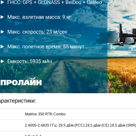
HOCO S28 Dawn White
Proline PR-IM2045FCX
Proline PR-NVR5116
922 руб.
3 291 руб.
7 635 руб.
468 
арактеристики:
Matrice 350 RTK Combo
2.4000-2.4835 ГГц: 29.5 дБм (FCC);18,5 дБм (CE) 18.5 дБм (SRR