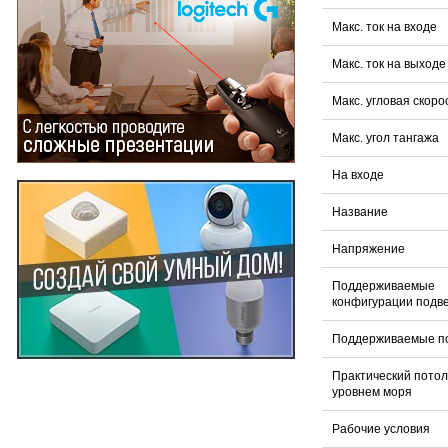
Макс. ток на входе
Макс. ток на выходе
Макс. угловая скоро
Макс. угол тангажа
На входе
Название
Напряжение
Поддерживаемые
конфигурации подв
Поддерживаемые по
Практический потол
уровнем моря
Рабочие условия