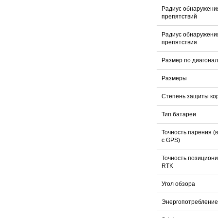
Радиус обнаружени
препятствий
Радиус обнаружени
препятствия
Размер по диагона
Размеры
Степень защиты ко
Тип батареи
Точность парения (
с GPS)
Точность позицион
RTK
Угол обзора
Энергопотребление