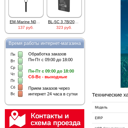
EM-Marine N006BB
BL-5C 3.7В/2000мАч
Proline PR-HPT615TY
137 руб.
323 руб.
6 137 руб.
Время работы интернет-магазина
Обработка заказов
Пн
Пн-Пт с 09:00 до 18:00
Вт
Ср
Пн-Пт с 09:00 до 18:00
Чт
Сб-Вс - выходные
Пт
Сб
Прием заказов через
интернет 24 часа в сутки
Вс
Технические х
Модель
EIRP