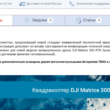
е 10 лет
Доставка по всей России
Техническая поддержка
Загрузки
Статьи
ие
0
0
окоптер, предлагающий новый стандарт коммерческой беспилотной авиац
нструкция допускает установку трех вариантов конфигурации полезной нагруз
ально для новой модели промышленного дрона DJI Matrice 350 RTK была 
 датчиками (включая тепловизионный).
я дополнительно оснащена двумя интеллектуальными батареями TB60 и з