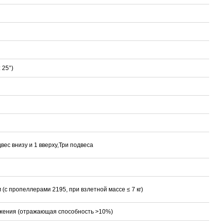
 25°)
вес внизу и 1 вверху,Три подвеса
м (с пропеллерами 2195, при взлетной массе ≤ 7 кг)
ажения (отражающая способность >10%)