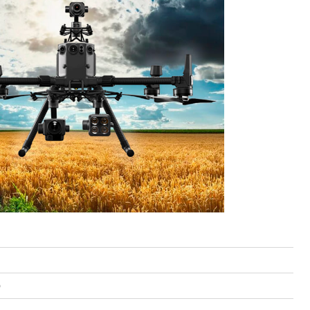
Sonoff WTS01 (RJ9)
Sonoff THR316 Origin
Car OBD Power Adapter MU0530
Proline PR-F43
руб.
1 048 руб.
651 руб.
596 руб.
)