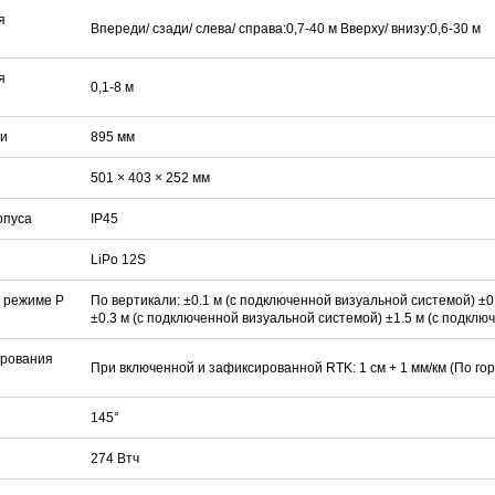
я
Впереди/ сзади/ слева/ справа:0,7-40 м Вверху/ внизу:0,6-30 м
я
0,1-8 м
ли
895 мм
501 × 403 × 252 мм
рпуса
IP45
LiPo 12S
в режиме P
По вертикали: ±0.1 м (с подключенной визуальной системой) ±0
±0.3 м (с подключенной визуальной системой) ±1.5 м (с подклю
ирования
При включенной и зафиксированной RTK: 1 см + 1 мм/км (По гори
145°
274 Втч