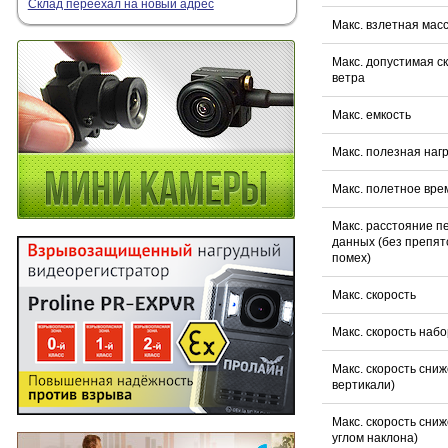
Склад переехал на новый адрес
Макс. взлетная мас
Макс. допустимая с
ветра
Макс. емкость
Макс. полезная наг
Макс. полетное вре
Макс. расстояние п
данных (без препят
помех)
Макс. скорость
Макс. скорость наб
Макс. скорость сниж
вертикали)
Макс. скорость сниж
углом наклона)