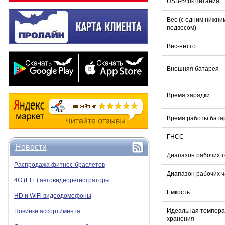
USB-блок питания
Вес (с одним нижни
подвесом)
Вес-нетто
Внешняя батарея
Время зарядки
Время работы бата
ГНСС
Новости
Диапазон рабочих 
Распродажа фитнес-браслетов
Диапазон рабочих ч
4G (LTE) автовидеорегистраторы
Емкость
HD и WiFi видеодомофоны
Идеальная темпера
Новинки ассортимента
хранения