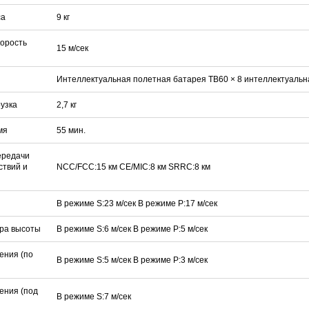
са
9 кг
корость
15 м/сек
Интеллектуальная полетная батарея TB60 × 8 интеллектуальн
рузка
2,7 кг
мя
55 мин.
ередачи
ствий и
NCC/FCC:15 км CE/MIC:8 км SRRC:8 км
В режиме S:23 м/сек В режиме P:17 м/сек
ора высоты
В режиме S:6 м/сек В режиме P:5 м/сек
ения (по
В режиме S:5 м/сек В режиме P:3 м/сек
ения (под
В режиме S:7 м/сек