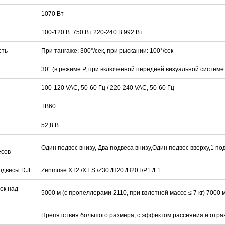
1070 Вт
100-120 В: 750 Вт 220-240 В:992 Вт
сть
При тангаже: 300°/сек, при рыскании: 100°/сек
30° (в режиме P, при включенной передней визуальной системе:
100-120 VAC, 50-60 Гц / 220-240 VAC, 50-60 Гц
TB60
52,8 В
Один подвес внизу, Два подвеса внизу,Один подвес вверху,1 под
есов
двесы DJI
Zenmuse XT2 /XT S /Z30 /H20 /H20T/P1 /L1
ок над
5000 м (с пропеллерами 2110, при взлетной массе ≤ 7 кг) 7000 
Препятствия большого размера, с эффектом рассеяния и отр