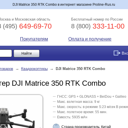
DJI Matrice 350 RTK Combo в интернет магазине Proline-Rus.ru
осква и Московская область
Бесплатный номер по России
649-69-70
333-11-00
8 (495)
8 (800)
Покупателям
Оплата и получение
Вх
→
→
товаров
Квадрокоптеры
DJI Matrice 350 RTK Combo
тер DJI Matrice 350 RTK Combo
ГНСС: GPS + GLONASS + BeiDou + Galileo
Макс. взлетная масса: 9 кг
Макс. скорость: в режиме S:23 м/сек В режи
Макс. полетное время: 55 мин.
Емкость: 5935 мАч
Страна производитель: Китай