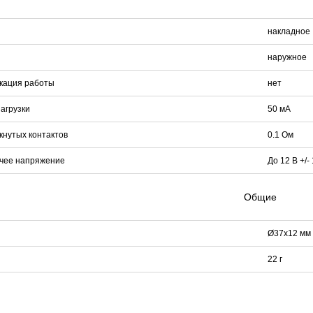
накладное
наружное
кация работы
нет
агрузки
50 мА
нутых контактов
0.1 Ом
чее напряжение
До 12 В +/
Общие
Ø37х12 мм
22 г