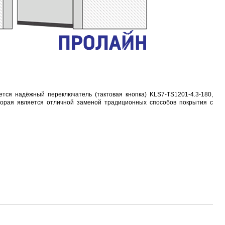
DT-830B
Proline PR-MRA9504S
Proline PR-309C
A
209 руб.
5 110 руб.
1 029 руб.
5
ется надёжный переключатель (тактовая кнопка) KLS7-TS1201-4.3-180,
торая является отличной заменой традиционных способов покрытия с