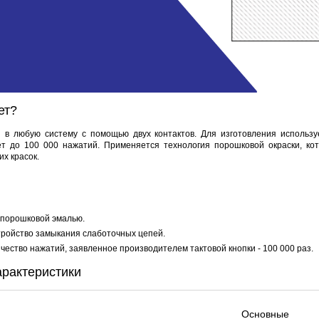
Proline PR-SA040
M50
Наклейка 290x218 мм (Триколор)
Proline PR-LED0512F RED
.
162 руб.
8 руб.
81 руб.
ет?
 в любую систему с помощью двух контактов. Для изготовления использу
ет до 100 000 нажатий. Применяется технология порошковой окраски, ко
х красок.
 порошковой эмалью.
тройство замыкания слаботочных цепей.
ество нажатий, заявленное производителем тактовой кнопки - 100 000 раз.
арактеристики
Основные