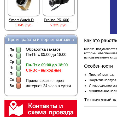
Smart Watch DM88 Silver
Proline PR-X06WR
RTU5024
045 руб.
5 335 руб.
2 690 руб.
1 803 руб
Время работы интернет-магазина
Как это работа
Обработка заказов
Кнопка подключается
Пн
который обеспечива
Пн-Пт с 09:00 до 18:00
Вт
использованием жидки
Ср
Пн-Пт с 09:00 до 18:00
Особенности
Чт
Сб-Вс - выходные
Пт
Простой монтаж.
Сб
Прием заказов через
Покрытие корпуса
интернет 24 часа в сутки
Вс
Универсальное ус
Минимальное колич
Технический х