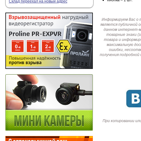
Кнопка – 1 шт.
Склад переехал на новый адрес
Информируем Вас о 
является публичной 
данном интернет-ма
товарные знаки (
товара и информир
максимальную дос
ошибки, несоотв
получения подробной 
При копировании ил