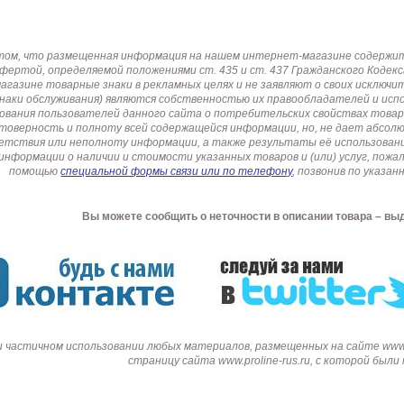
том, что размещенная информация на нашем интернет-магазине содержит 
офертой, определяемой положениями ст. 435 и ст. 437 Гражданского Коде
газине товарные знаки в рекламных целях и не заявляют о своих исключи
знаки обслуживания) являются собственностью их правообладателей и ис
ования пользователей данного сайта о потребительских свойствах товар
товерность и полноту всей содержащейся информации, но, не дает абсо
етствия или неполноту информации, а также результаты её использовани
информации о наличии и стоимости указанных товаров и (или) услуг, пож
помощью
специальной формы связи или по телефону
, позвонив по указ
Вы можете сообщить о неточности в описании товара – вы
и частичном использовании любых материалов, размещенных на сайте www.p
страницу сайта www.proline-rus.ru, с которой был