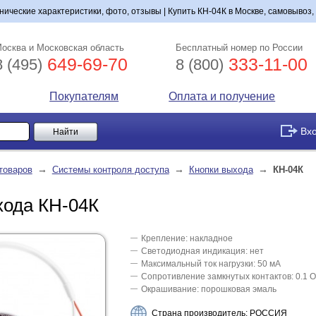
ические характеристики, фото, отзывы | Купить КН-04К в Москве, самовывоз,
осква и Московская область
Бесплатный номер по России
649-69-70
333-11-00
8 (495)
8 (800)
Покупателям
Оплата и получение
Вх
→
→
→
товаров
Системы контроля доступа
Кнопки выхода
КН-04К
хода КН-04К
Крепление: накладное
Светодиодная индикация: нет
Максимальный ток нагрузки: 50 мА
Сопротивление замкнутых контактов: 0.1 
Окрашивание: порошковая эмаль
Страна производитель: РОССИЯ