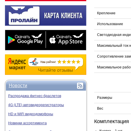
Крепление
Использование
Светодиодная инди
Максимальный ток н
Сопротивление замк
Максимальное рабо
Новости
Распродажа фитнес-браслетов
Размеры
4G (LTE) автовидеорегистраторы
Вес
HD и WiFi видеодомофоны
Комплектация
Новинки ассортимента